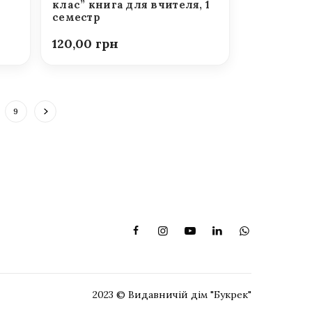
клас” книга для вчителя, 1
семестр
120,00
9
2023 © Видавничій дім "Букрек"