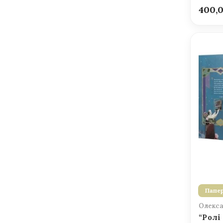
400,
Папер
Олекса
“Ролі