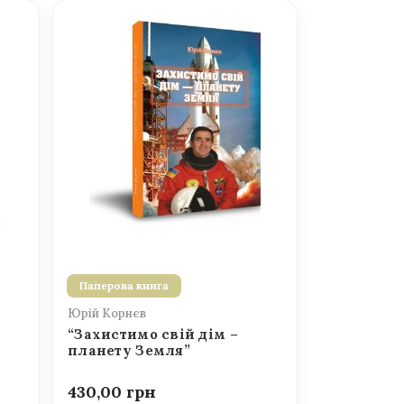
Паперова книга
Юрій Корнєв
“Захистимо свій дім –
планету Земля”
430,00