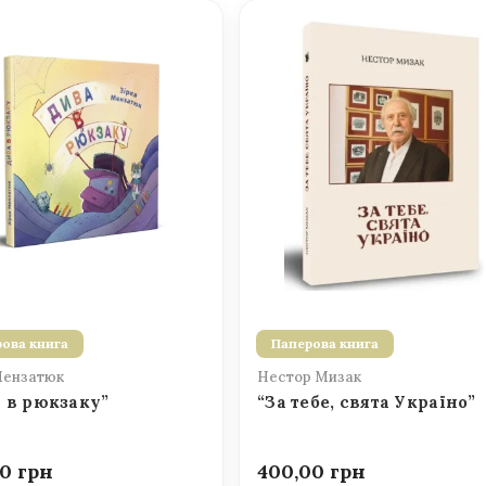
ова книга
Паперова книга
Мензатюк
Нестор Мизак
 в рюкзаку”
“За тебе, свята Україно”
00
400,00