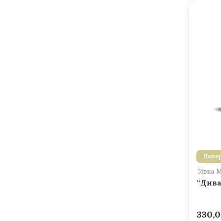
Папер
Зірка 
“Дива
330,