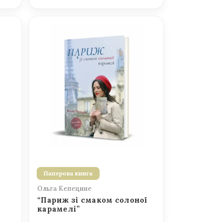
Паперова книга
Ольга Кепецине
“Париж зі смаком солоної
карамелі”