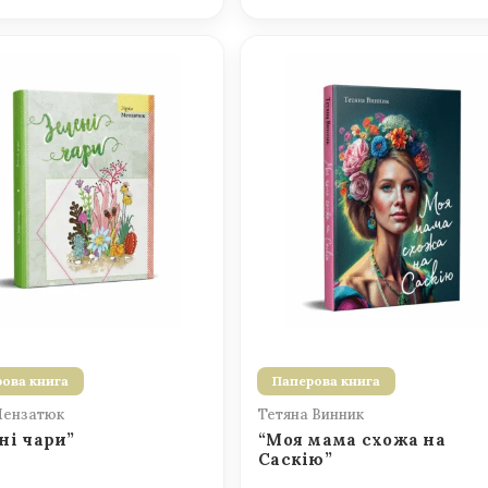
ова книга
Паперова книга
Мензатюк
Тетяна Винник
ні чари”
“Моя мама схожа на
Саскію”