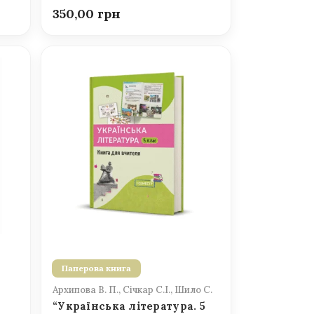
350,00
Паперова книга
Архипова В. П., Січкар С.І., Шило С.
“Українська література. 5