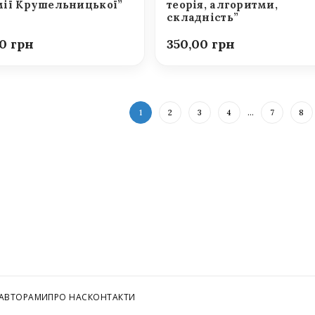
ії Крушельницької”
теорія, алгоритми,
складність”
00
350,00
1
2
3
4
…
7
8
 АВТОРАМИ
ПРО НАС
КОНТАКТИ