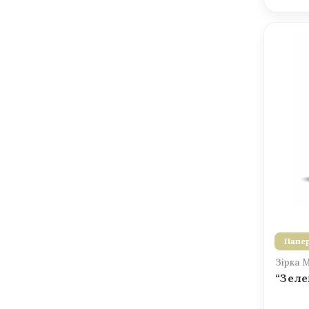
Папер
Зірка 
“Зеле