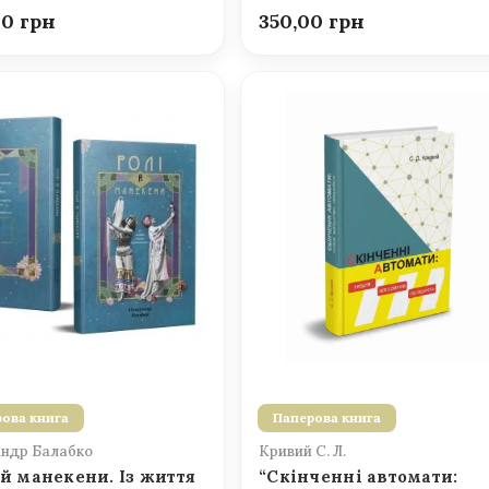
00
350,00
ова книга
Паперова книга
ндр Балабко
Кривий С. Л.
 й манекени. Із життя
“Скінченні автомати: