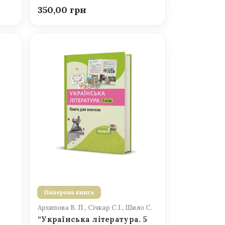
350,00
Паперова книга
Архипова В. П., Січкар С.І., Шило С.
“Українська література. 5