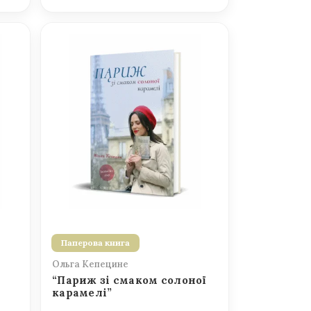
Паперова книга
Ольга Кепецине
“Париж зі смаком солоної
карамелі”