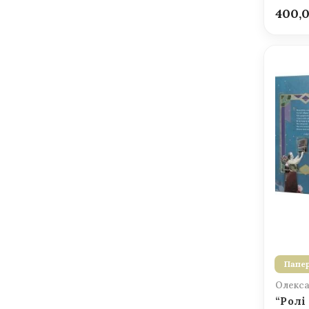
400,
Папер
Олекса
“Ролі