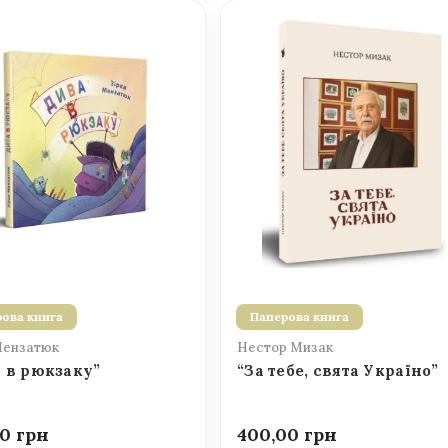
ова книга
Паперова книга
Мензатюк
Нестор Мизак
 в рюкзаку”
“За тебе, свята Україно”
00
400,00