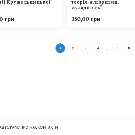
ії Крушельницької”
теорія, алгоритми,
складність”
00
350,00
1
2
3
4
…
7
8
 АВТОРАМИ
ПРО НАС
КОНТАКТИ