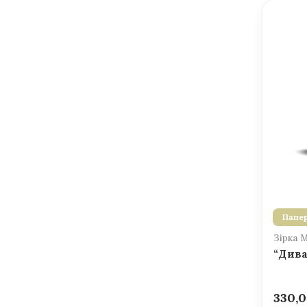
Папер
Зірка 
“Дива
330,