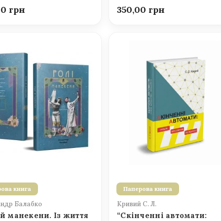
00
350,00
ова книга
Паперова книга
ндр Балабко
Кривий С. Л.
 й манекени. Із життя
“Скінченні автомати: