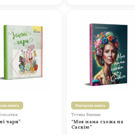
ова книга
Паперова книга
Мензатюк
Тетяна Винник
ні чари”
“Моя мама схожа на
Саскію”