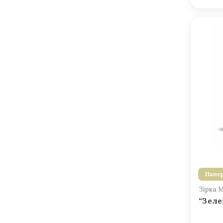
Папер
Зірка 
“Зеле