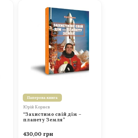
Паперова книга
Юрій Корнєв
“Захистимо свій дім –
планету Земля”
430,00