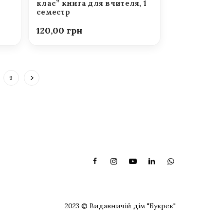
клас” книга для вчителя, 1
семестр
120,00
9
2023 © Видавничій дім "Букрек"