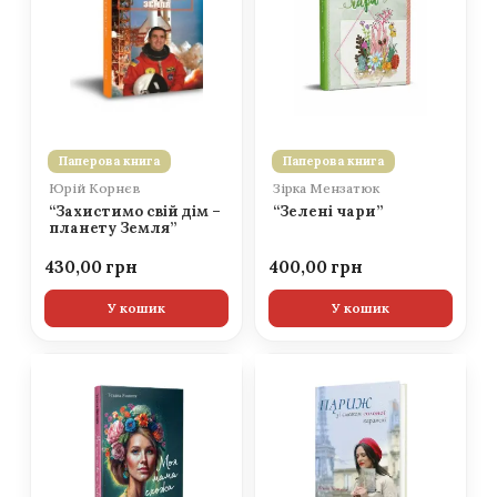
Паперова книга
Паперова книга
Юрій Корнєв
Зірка Мензатюк
“Захистимо свій дім –
“Зелені чари”
планету Земля”
430,00
400,00
У кошик
У кошик