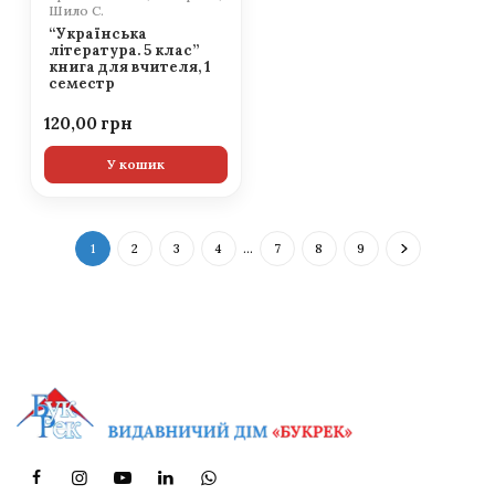
Шило С.
“Українська
література. 5 клас”
книга для вчителя, 1
семестр
120,00
У кошик
1
2
3
4
…
7
8
9