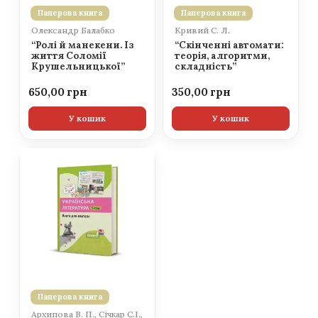
Паперова книга
Паперова книга
Олександр Балабко
Кривий С. Л.
“Ролі й манекени. Із
“Скінченні автомати:
життя Соломії
теорія, алгоритми,
Крушельницької”
складність”
650,00
350,00
У кошик
У кошик
Паперова книга
Архипова В. П., Січкар С.І.,