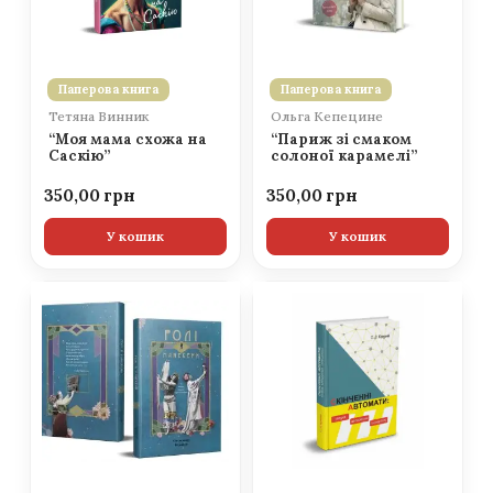
Паперова книга
Паперова книга
Тетяна Винник
Ольга Кепецине
“Моя мама схожа на
“Париж зі смаком
Саскію”
солоної карамелі”
350,00
350,00
У кошик
У кошик