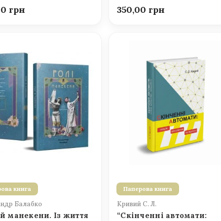
00
350,00
ова книга
Паперова книга
ндр Балабко
Кривий С. Л.
 й манекени. Із життя
“Скінченні автомати: