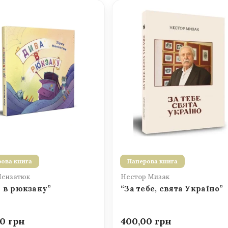
ова книга
Паперова книга
Мензатюк
Нестор Мизак
 в рюкзаку”
“За тебе, свята Україно”
00
400,00