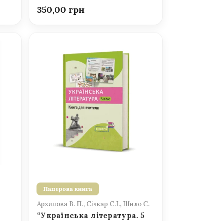
350,00
Паперова книга
Архипова В. П., Січкар С.І., Шило С.
“Українська література. 5