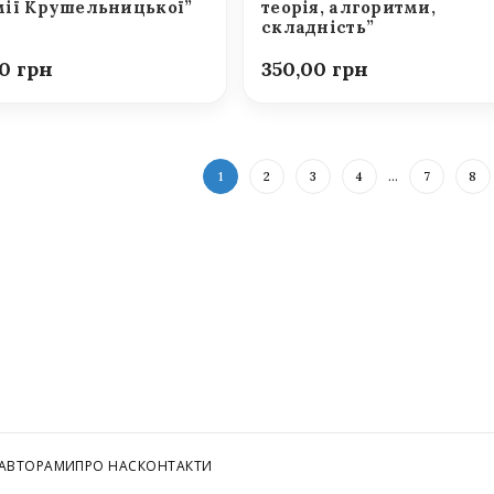
ії Крушельницької”
теорія, алгоритми,
складність”
00
350,00
1
2
3
4
…
7
8
 АВТОРАМИ
ПРО НАС
КОНТАКТИ