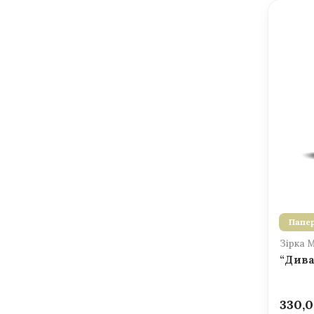
Папер
Зірка 
“Дива
330,