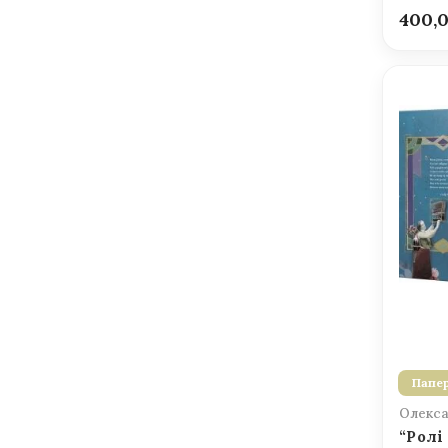
400,
Папер
Олекса
“Ролі