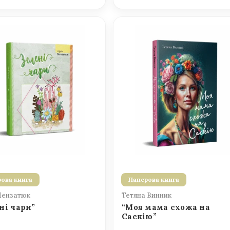
ова книга
Паперова книга
Мензатюк
Тетяна Винник
ні чари”
“Моя мама схожа на
Саскію”