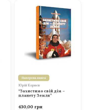
Паперова книга
Юрій Корнєв
“Захистимо свій дім –
планету Земля”
430,00