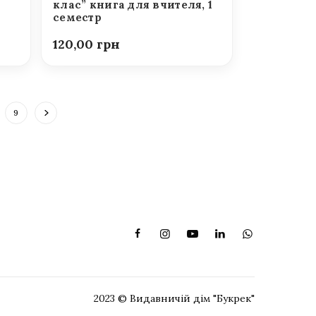
клас” книга для вчителя, 1
семестр
120,00
9
2023 © Видавничій дім "Букрек"