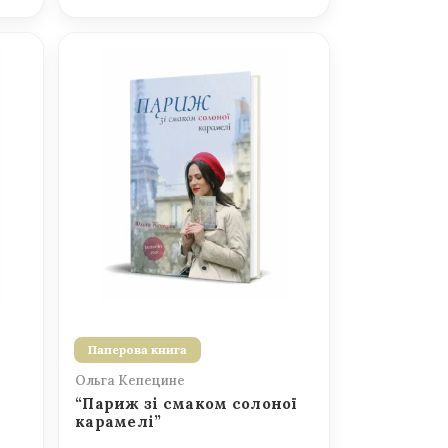
Паперова книга
Ольга Кепецине
“Париж зі смаком солоної
карамелі”