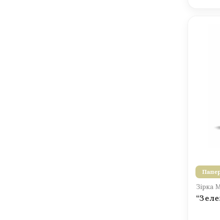
Папер
Зірка 
“Зеле