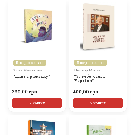
Паперова книга
Паперова книга
Зірка Мензатюк
Нестор Мизак
“Дива в рюкзаку”
“За тебе, свята
Україно”
330,00
400,00
У кошик
У кошик