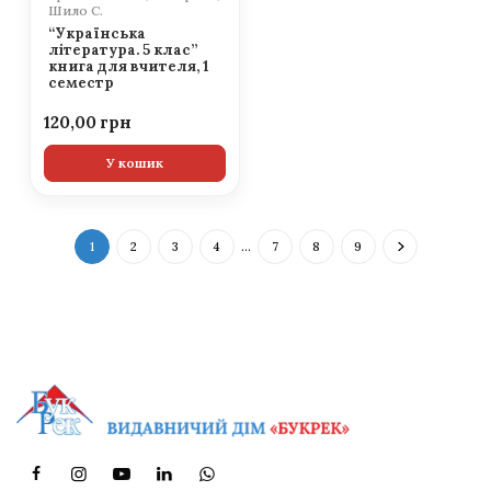
Шило С.
“Українська
література. 5 клас”
книга для вчителя, 1
семестр
120,00
У кошик
1
2
3
4
…
7
8
9