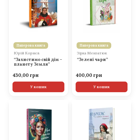
Паперова книга
Паперова книга
Юрій Корнєв
Зірка Мензатюк
“Захистимо свій дім –
“Зелені чари”
планету Земля”
430,00
400,00
У кошик
У кошик