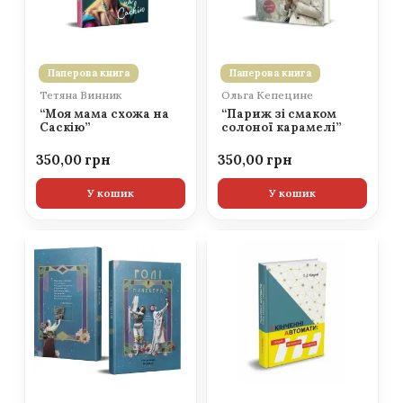
Паперова книга
Паперова книга
Тетяна Винник
Ольга Кепецине
“Моя мама схожа на
“Париж зі смаком
Саскію”
солоної карамелі”
350,00
350,00
У кошик
У кошик