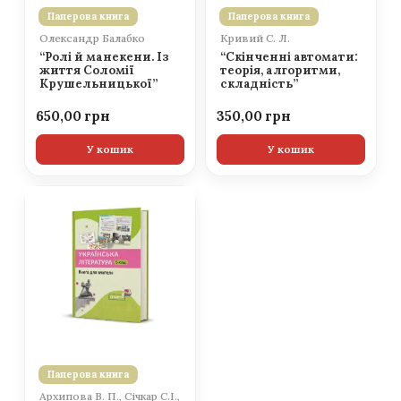
Паперова книга
Паперова книга
Олександр Балабко
Кривий С. Л.
“Ролі й манекени. Із
“Скінченні автомати:
життя Соломії
теорія, алгоритми,
Крушельницької”
складність”
650,00
350,00
У кошик
У кошик
Паперова книга
Архипова В. П., Січкар С.І.,