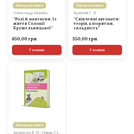
Паперова книга
Паперова книга
Олександр Балабко
Кривий С. Л.
“Ролі й манекени. Із
“Скінченні автомати:
життя Соломії
теорія, алгоритми,
Крушельницької”
складність”
650,00
350,00
У кошик
У кошик
Паперова книга
Архипова В. П., Січкар С.І.,