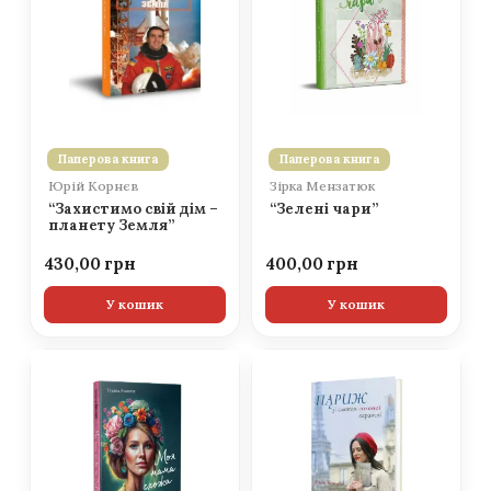
Паперова книга
Паперова книга
Юрій Корнєв
Зірка Мензатюк
“Захистимо свій дім –
“Зелені чари”
планету Земля”
430,00
400,00
У кошик
У кошик