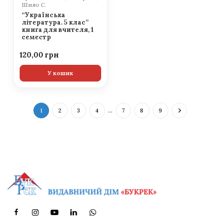
Шило С.
“Українська
література. 5 клас”
книга для вчителя, 1
семестр
120,00
У кошик
1
2
3
4
…
7
8
9