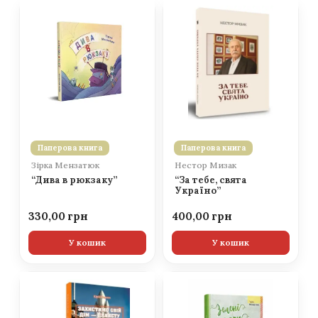
Паперова книга
Паперова книга
Зірка Мензатюк
Нестор Мизак
“Дива в рюкзаку”
“За тебе, свята
Україно”
330,00
400,00
У кошик
У кошик