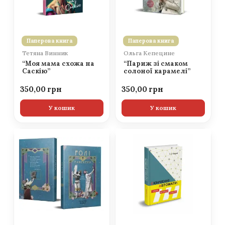
Паперова книга
Паперова книга
Тетяна Винник
Ольга Кепецине
“Моя мама схожа на
“Париж зі смаком
Саскію”
солоної карамелі”
350,00
350,00
У кошик
У кошик