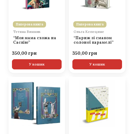
Паперова книга
Паперова книга
Тетяна Винник
Ольга Кепецине
“Моя мама схожа на
“Париж зі смаком
Саскію”
солоної карамелі”
350,00
350,00
У кошик
У кошик