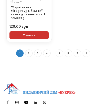
Шило С.
“Українська
література. 5 клас”
книга для вчителя, 1
семестр
120,00
У кошик
1
2
3
4
…
7
8
9