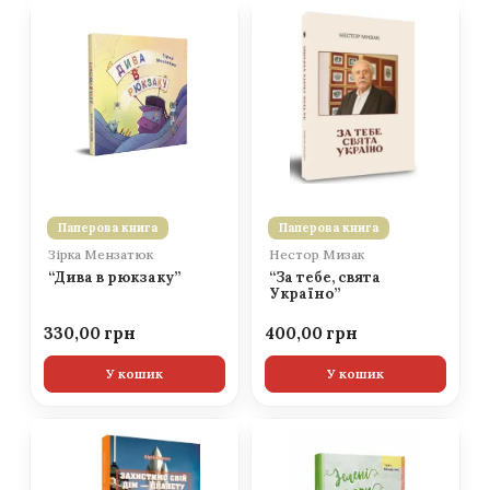
Паперова книга
Паперова книга
Зірка Мензатюк
Нестор Мизак
“Дива в рюкзаку”
“За тебе, свята
Україно”
330,00
400,00
У кошик
У кошик