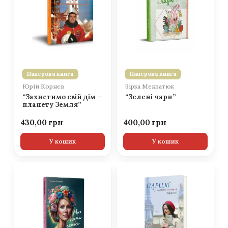
Паперова книга
Паперова книга
Юрій Корнєв
Зірка Мензатюк
“Захистимо свій дім –
“Зелені чари”
планету Земля”
430,00
400,00
У кошик
У кошик