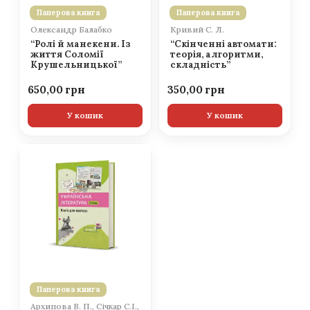
Паперова книга
Паперова книга
Олександр Балабко
Кривий С. Л.
“Ролі й манекени. Із
“Скінченні автомати:
життя Соломії
теорія, алгоритми,
Крушельницької”
складність”
650,00
350,00
У кошик
У кошик
Паперова книга
Архипова В. П., Січкар С.І.,