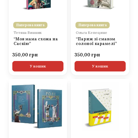
Паперова книга
Паперова книга
Тетяна Винник
Ольга Кепецине
“Моя мама схожа на
“Париж зі смаком
Саскію”
солоної карамелі”
350,00
350,00
У кошик
У кошик