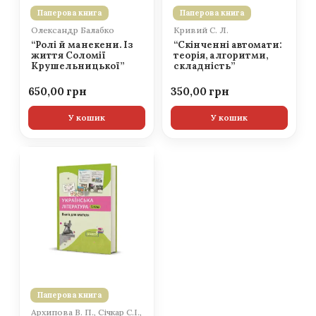
Паперова книга
Паперова книга
Олександр Балабко
Кривий С. Л.
“Ролі й манекени. Із
“Скінченні автомати:
життя Соломії
теорія, алгоритми,
Крушельницької”
складність”
650,00
350,00
У кошик
У кошик
Паперова книга
Архипова В. П., Січкар С.І.,