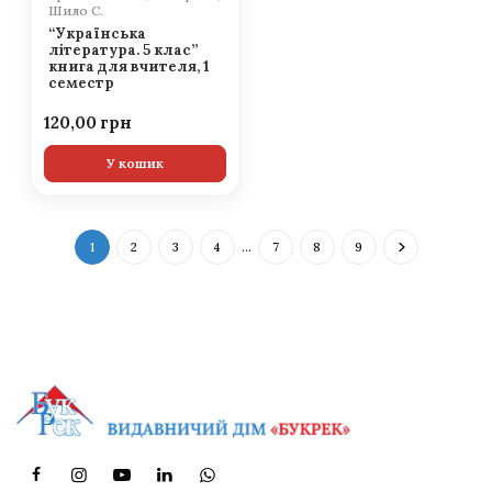
Шило С.
“Українська
література. 5 клас”
книга для вчителя, 1
семестр
120,00
У кошик
1
2
3
4
…
7
8
9