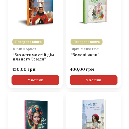
Паперова книга
Паперова книга
Юрій Корнєв
Зірка Мензатюк
“Захистимо свій дім –
“Зелені чари”
планету Земля”
430,00
400,00
У кошик
У кошик