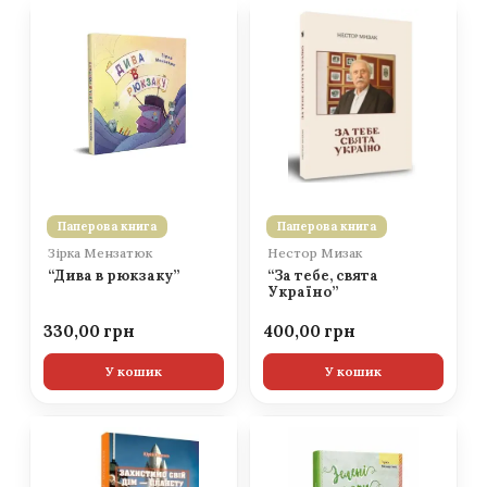
Паперова книга
Паперова книга
Зірка Мензатюк
Нестор Мизак
“Дива в рюкзаку”
“За тебе, свята
Україно”
330,00
400,00
У кошик
У кошик