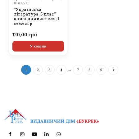
Шило С.
“Українська
література. 5 клас”
книга для вчителя, 1
семестр
120,00
У кошик
1
2
3
4
…
7
8
9