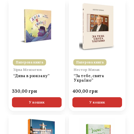
Паперова книга
Паперова книга
Зірка Мензатюк
Нестор Мизак
“Дива в рюкзаку”
“За тебе, свята
Україно”
330,00
400,00
У кошик
У кошик