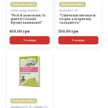
Паперова книга
Паперова книга
Олександр Балабко
Кривий С. Л.
“Ролі й манекени. Із
“Скінченні автомати:
життя Соломії
теорія, алгоритми,
Крушельницької”
складність”
650,00
350,00
У кошик
У кошик
Паперова книга
Архипова В. П., Січкар С.І.,