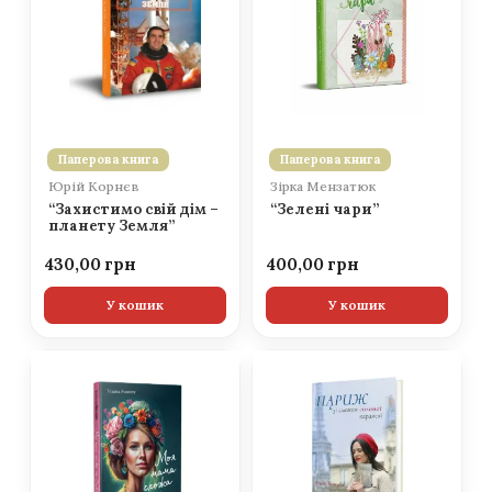
Паперова книга
Паперова книга
Юрій Корнєв
Зірка Мензатюк
“Захистимо свій дім –
“Зелені чари”
планету Земля”
430,00
400,00
У кошик
У кошик