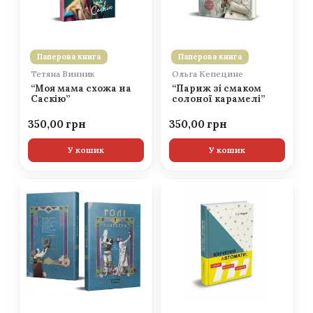
Паперова книга
Паперова книга
Тетяна Винник
Ольга Кепецине
“Моя мама схожа на
“Париж зі смаком
Саскію”
солоної карамелі”
350,00
350,00
У кошик
У кошик