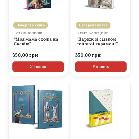
Паперова книга
Паперова книга
Тетяна Винник
Ольга Кепецине
“Моя мама схожа на
“Париж зі смаком
Саскію”
солоної карамелі”
350,00
350,00
У кошик
У кошик