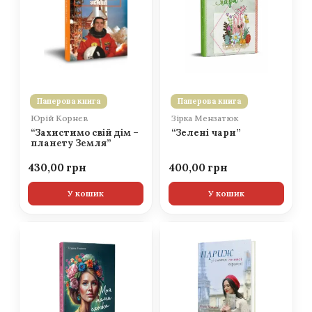
Паперова книга
Паперова книга
Юрій Корнєв
Зірка Мензатюк
“Захистимо свій дім –
“Зелені чари”
планету Земля”
430,00
400,00
У кошик
У кошик