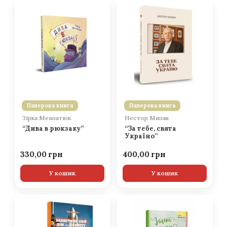
Паперова книга
Паперова книга
Зірка Мензатюк
Нестор Мизак
“Дива в рюкзаку”
“За тебе, свята
Україно”
330,00
400,00
У кошик
У кошик