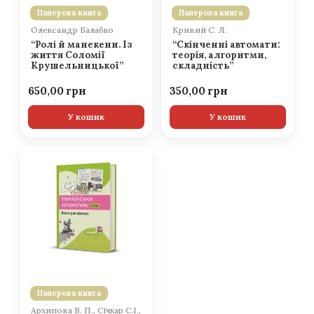
Паперова книга
Паперова книга
Олександр Балабко
Кривий С. Л.
“Ролі й манекени. Із
“Скінченні автомати:
життя Соломії
теорія, алгоритми,
Крушельницької”
складність”
650,00
350,00
У кошик
У кошик
Паперова книга
Архипова В. П., Січкар С.І.,