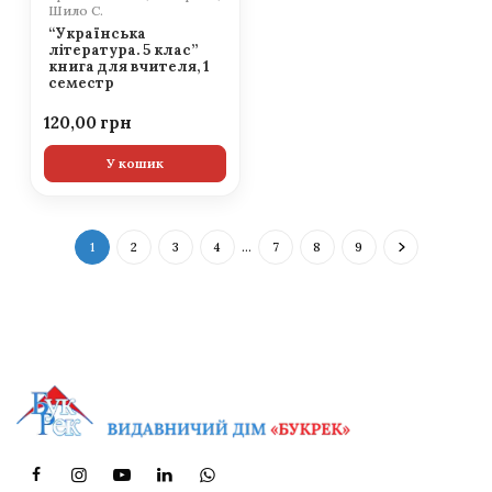
Шило С.
“Українська
література. 5 клас”
книга для вчителя, 1
семестр
120,00
У кошик
1
2
3
4
…
7
8
9