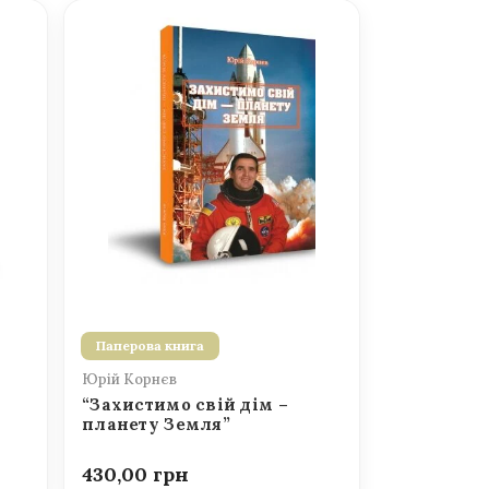
Паперова книга
Юрій Корнєв
“Захистимо свій дім –
планету Земля”
430,00