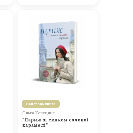
Паперова книга
Ольга Кепецине
“Париж зі смаком солоної
карамелі”