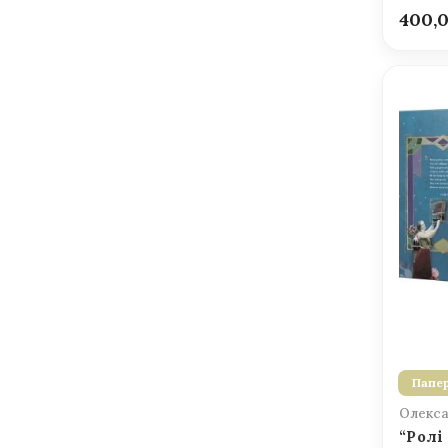
400,
Папер
Олекса
“Ролі