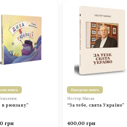
ова книга
Паперова книга
Мензатюк
Нестор Мизак
 в рюкзаку”
“За тебе, свята Україно”
00
400,00