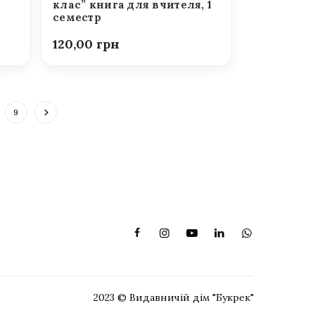
клас” книга для вчителя, 1
семестр
120,00
9
2023 © Видавничій дім "Букрек"