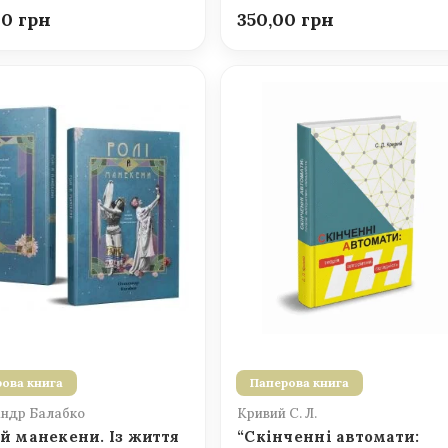
00
350,00
ова книга
Паперова книга
ндр Балабко
Кривий С. Л.
 й манекени. Із життя
“Скінченні автомати: