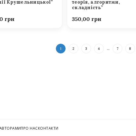
ії Крушельницької”
теорія, алгоритми,
складність”
00
350,00
1
2
3
4
…
7
8
 АВТОРАМИ
ПРО НАС
КОНТАКТИ