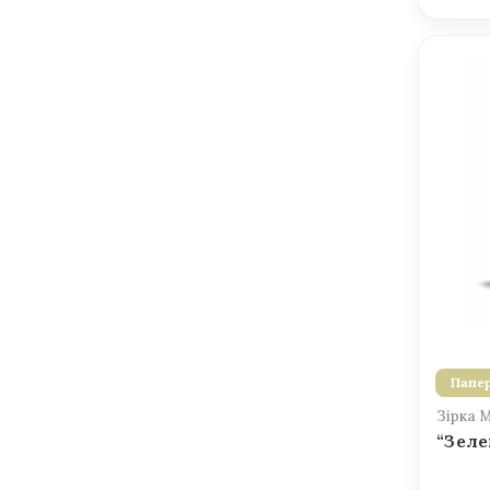
Папер
Зірка 
“Зеле