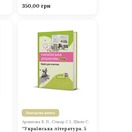
350,00
Паперова книга
Архипова В. П., Січкар С.І., Шило С.
“Українська література. 5