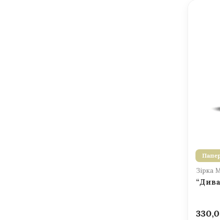
Папер
Зірка 
“Дива
330,