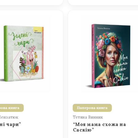
ова книга
Паперова книга
Мензатюк
Тетяна Винник
ні чари”
“Моя мама схожа на
Саскію”