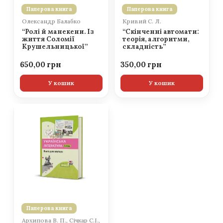
Паперова книга
Паперова книга
Олександр Балабко
Кривий С. Л.
“Ролі й манекени. Із
“Скінченні автомати:
життя Соломії
теорія, алгоритми,
Крушельницької”
складність”
650,00
350,00
У кошик
У кошик
Паперова книга
Архипова В. П., Січкар С.І.,