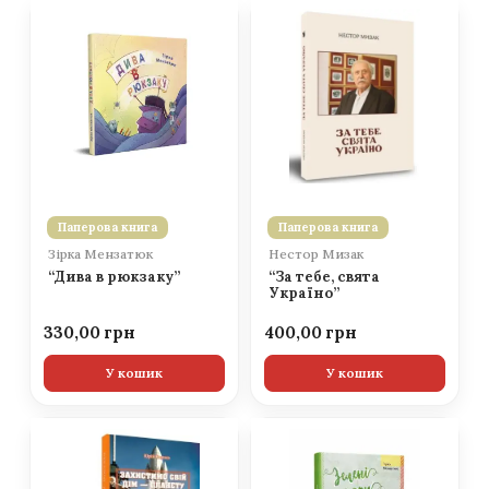
Паперова книга
Паперова книга
Зірка Мензатюк
Нестор Мизак
“Дива в рюкзаку”
“За тебе, свята
Україно”
330,00
400,00
У кошик
У кошик