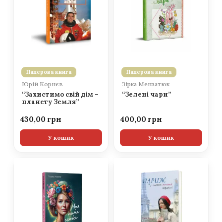
Паперова книга
Паперова книга
Юрій Корнєв
Зірка Мензатюк
“Захистимо свій дім –
“Зелені чари”
планету Земля”
430,00
400,00
У кошик
У кошик