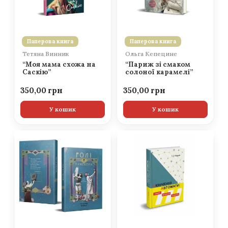
Паперова книга
Паперова книга
Тетяна Винник
Ольга Кепецине
“Моя мама схожа на
“Париж зі смаком
Саскію”
солоної карамелі”
350,00
350,00
У кошик
У кошик