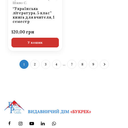
Шило С.
“Українська
література. 5 клас”
книга для вчителя, 1
семестр
120,00
У кошик
1
2
3
4
…
7
8
9