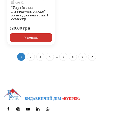
Шило С.
“Українська
література. 5 клас”
книга для вчителя, 1
семестр
120,00
У кошик
1
2
3
4
…
7
8
9