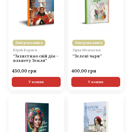
Паперова книга
Паперова книга
Юрій Корнєв
Зірка Мензатюк
“Захистимо свій дім –
“Зелені чари”
планету Земля”
430,00
400,00
У кошик
У кошик