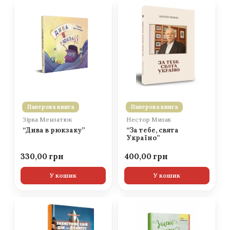
Паперова книга
Паперова книга
Зірка Мензатюк
Нестор Мизак
“Дива в рюкзаку”
“За тебе, свята
Україно”
330,00
400,00
У кошик
У кошик