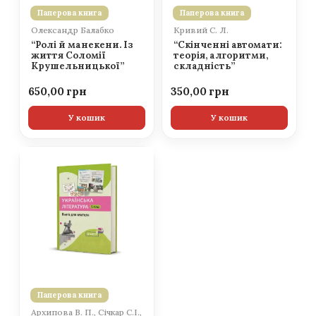
Паперова книга
Паперова книга
Олександр Балабко
Кривий С. Л.
“Ролі й манекени. Із
“Скінченні автомати:
життя Соломії
теорія, алгоритми,
Крушельницької”
складність”
650,00
350,00
У кошик
У кошик
Паперова книга
Архипова В. П., Січкар С.І.,