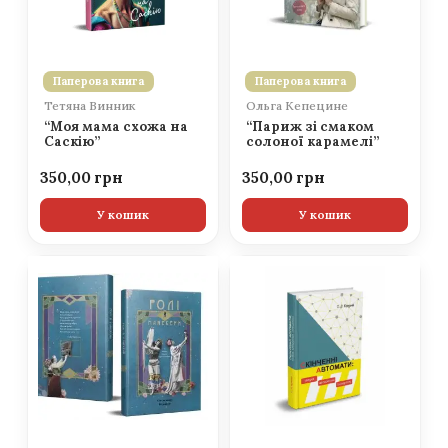
Паперова книга
Паперова книга
Тетяна Винник
Ольга Кепецине
“Моя мама схожа на
“Париж зі смаком
Саскію”
солоної карамелі”
350,00
350,00
У кошик
У кошик