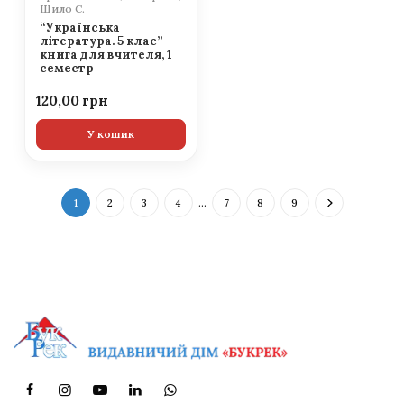
Шило С.
“Українська
література. 5 клас”
книга для вчителя, 1
семестр
120,00
У кошик
1
2
3
4
…
7
8
9