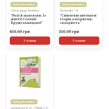
Паперова книга
Паперова книга
Олександр Балабко
Кривий С. Л.
“Ролі й манекени. Із
“Скінченні автомати:
життя Соломії
теорія, алгоритми,
Крушельницької”
складність”
650,00
350,00
У кошик
У кошик
Паперова книга
Архипова В. П., Січкар С.І.,