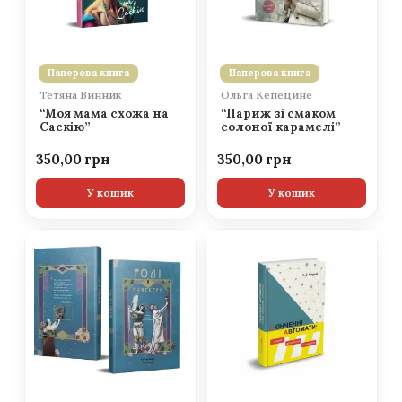
Паперова книга
Паперова книга
Тетяна Винник
Ольга Кепецине
“Моя мама схожа на
“Париж зі смаком
Саскію”
солоної карамелі”
350,00
350,00
У кошик
У кошик