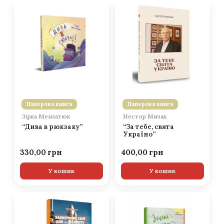
Паперова книга
Паперова книга
Зірка Мензатюк
Нестор Мизак
“Дива в рюкзаку”
“За тебе, свята
Україно”
330,00
400,00
У кошик
У кошик