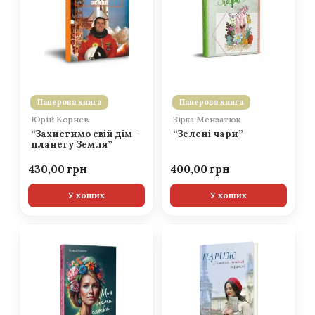
Паперова книга
Паперова книга
Юрій Корнєв
Зірка Мензатюк
“Захистимо свій дім –
“Зелені чари”
планету Земля”
430,00
400,00
У кошик
У кошик