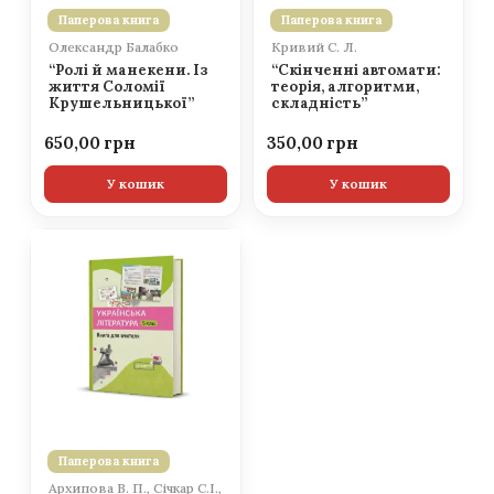
Паперова книга
Паперова книга
Олександр Балабко
Кривий С. Л.
“Ролі й манекени. Із
“Скінченні автомати:
життя Соломії
теорія, алгоритми,
Крушельницької”
складність”
650,00
350,00
У кошик
У кошик
Паперова книга
Архипова В. П., Січкар С.І.,