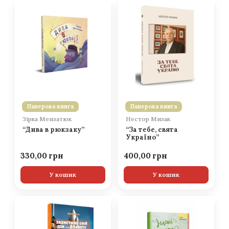
Паперова книга
Паперова книга
Зірка Мензатюк
Нестор Мизак
“Дива в рюкзаку”
“За тебе, свята
Україно”
330,00
400,00
У кошик
У кошик