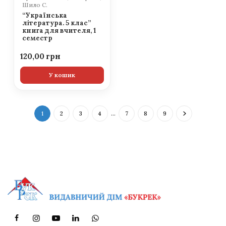
Шило С.
“Українська
література. 5 клас”
книга для вчителя, 1
семестр
120,00
У кошик
1
2
3
4
…
7
8
9