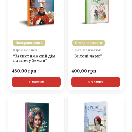
Паперова книга
Паперова книга
Юрій Корнєв
Зірка Мензатюк
“Захистимо свій дім –
“Зелені чари”
планету Земля”
430,00
400,00
У кошик
У кошик