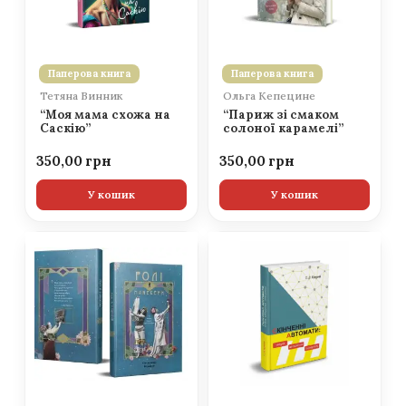
Паперова книга
Паперова книга
Тетяна Винник
Ольга Кепецине
“Моя мама схожа на
“Париж зі смаком
Саскію”
солоної карамелі”
350,00
350,00
У кошик
У кошик