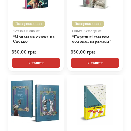
Паперова книга
Паперова книга
Тетяна Винник
Ольга Кепецине
“Моя мама схожа на
“Париж зі смаком
Саскію”
солоної карамелі”
350,00
350,00
У кошик
У кошик