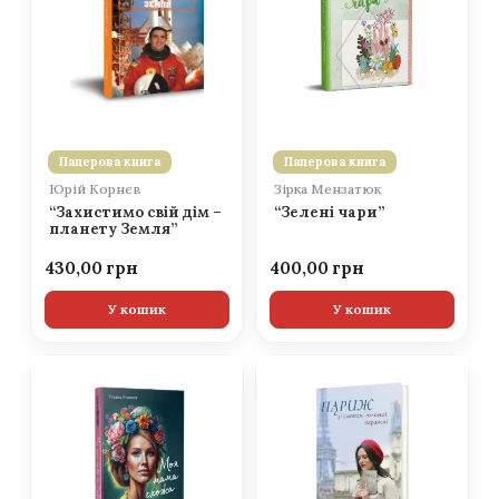
Паперова книга
Паперова книга
Юрій Корнєв
Зірка Мензатюк
“Захистимо свій дім –
“Зелені чари”
планету Земля”
430,00
400,00
У кошик
У кошик