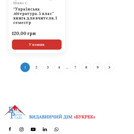
Шило С.
“Українська
література. 5 клас”
книга для вчителя, 1
семестр
120,00
У кошик
1
2
3
4
…
7
8
9