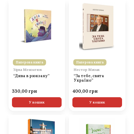
Паперова книга
Паперова книга
Зірка Мензатюк
Нестор Мизак
“Дива в рюкзаку”
“За тебе, свята
Україно”
330,00
400,00
У кошик
У кошик