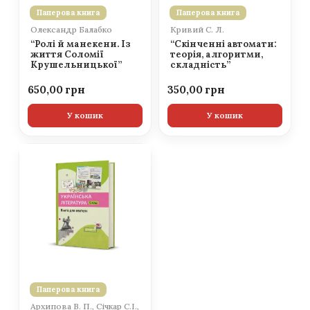
Паперова книга
Паперова книга
Олександр Балабко
Кривий С. Л.
“Ролі й манекени. Із
“Скінченні автомати:
життя Соломії
теорія, алгоритми,
Крушельницької”
складність”
650,00
350,00
У кошик
У кошик
Паперова книга
Архипова В. П., Січкар С.І.,