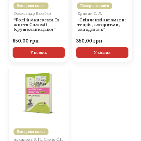
Паперова книга
Паперова книга
Олександр Балабко
Кривий С. Л.
“Ролі й манекени. Із
“Скінченні автомати:
життя Соломії
теорія, алгоритми,
Крушельницької”
складність”
650,00
350,00
У кошик
У кошик
Паперова книга
Архипова В. П., Січкар С.І.,