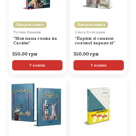
Паперова книга
Паперова книга
Тетяна Винник
Ольга Кепецине
“Моя мама схожа на
“Париж зі смаком
Саскію”
солоної карамелі”
350,00
350,00
У кошик
У кошик