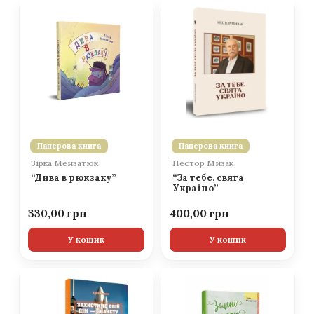
Паперова книга
Паперова книга
Зірка Мензатюк
Нестор Мизак
“Дива в рюкзаку”
“За тебе, свята
Україно”
330,00
400,00
У кошик
У кошик