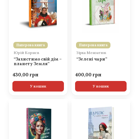
Паперова книга
Паперова книга
Юрій Корнєв
Зірка Мензатюк
“Захистимо свій дім –
“Зелені чари”
планету Земля”
430,00
400,00
У кошик
У кошик