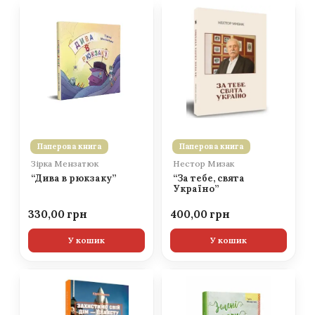
Паперова книга
Паперова книга
Зірка Мензатюк
Нестор Мизак
“Дива в рюкзаку”
“За тебе, свята
Україно”
330,00
400,00
У кошик
У кошик