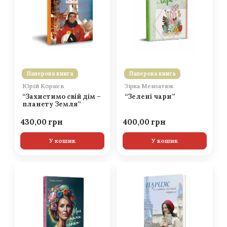
Паперова книга
Паперова книга
Юрій Корнєв
Зірка Мензатюк
“Захистимо свій дім –
“Зелені чари”
планету Земля”
430,00
400,00
У кошик
У кошик