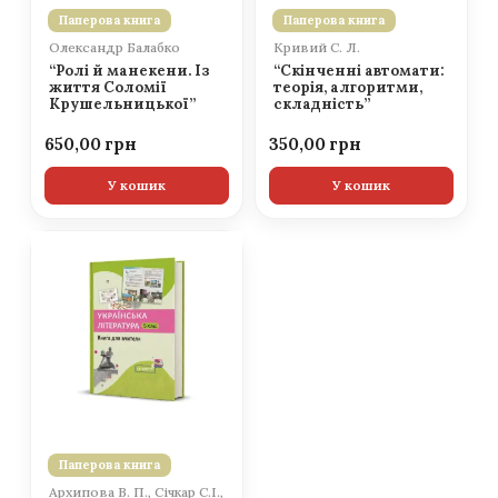
Паперова книга
Паперова книга
Олександр Балабко
Кривий С. Л.
“Ролі й манекени. Із
“Скінченні автомати:
життя Соломії
теорія, алгоритми,
Крушельницької”
складність”
650,00
350,00
У кошик
У кошик
Паперова книга
Архипова В. П., Січкар С.І.,