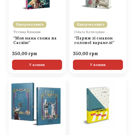
Паперова книга
Паперова книга
Тетяна Винник
Ольга Кепецине
“Моя мама схожа на
“Париж зі смаком
Саскію”
солоної карамелі”
350,00
350,00
У кошик
У кошик