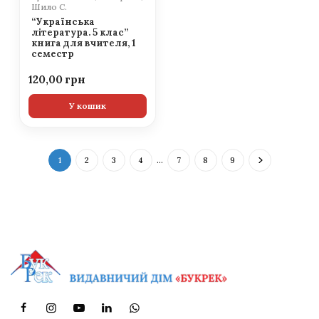
Шило С.
“Українська
література. 5 клас”
книга для вчителя, 1
семестр
120,00
У кошик
1
2
3
4
…
7
8
9