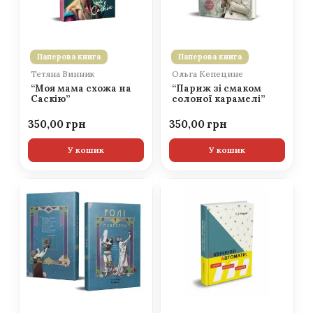
Паперова книга
Паперова книга
Тетяна Винник
Ольга Кепецине
“Моя мама схожа на
“Париж зі смаком
Саскію”
солоної карамелі”
350,00
350,00
У кошик
У кошик