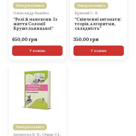
Паперова книга
Паперова книга
Олександр Балабко
Кривий С. Л.
“Ролі й манекени. Із
“Скінченні автомати:
життя Соломії
теорія, алгоритми,
Крушельницької”
складність”
650,00
350,00
У кошик
У кошик
Паперова книга
Архипова В. П., Січкар С.І.,