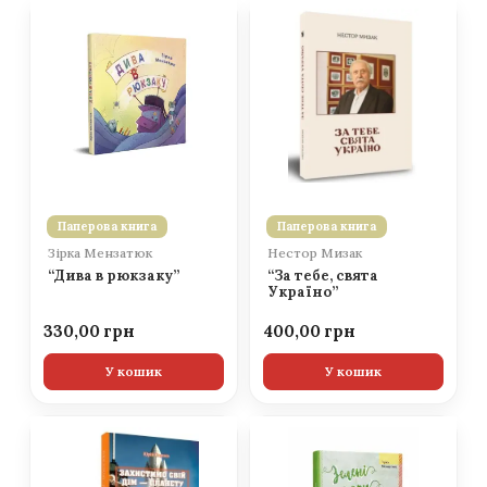
Паперова книга
Паперова книга
Зірка Мензатюк
Нестор Мизак
“Дива в рюкзаку”
“За тебе, свята
Україно”
330,00
400,00
У кошик
У кошик