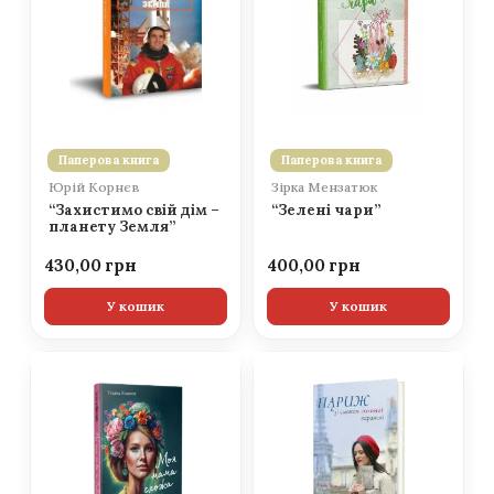
Паперова книга
Паперова книга
Юрій Корнєв
Зірка Мензатюк
“Захистимо свій дім –
“Зелені чари”
планету Земля”
430,00
400,00
У кошик
У кошик