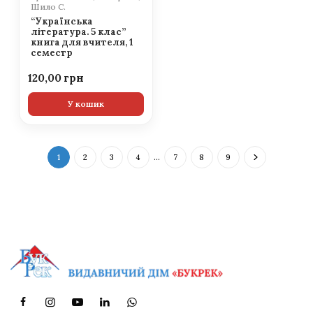
Шило С.
“Українська
література. 5 клас”
книга для вчителя, 1
семестр
120,00
У кошик
1
2
3
4
…
7
8
9