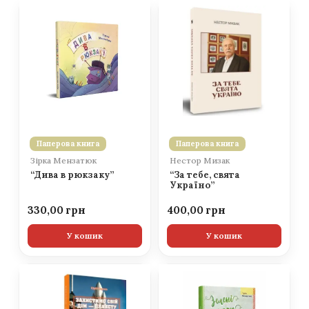
Паперова книга
Паперова книга
Зірка Мензатюк
Нестор Мизак
“Дива в рюкзаку”
“За тебе, свята
Україно”
330,00
400,00
У кошик
У кошик