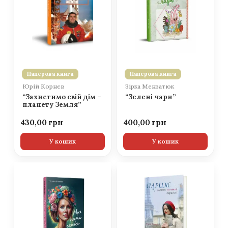
Паперова книга
Паперова книга
Юрій Корнєв
Зірка Мензатюк
“Захистимо свій дім –
“Зелені чари”
планету Земля”
430,00
400,00
У кошик
У кошик