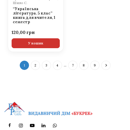
Шило С.
“Українська
література. 5 клас”
книга для вчителя, 1
семестр
120,00
У кошик
1
2
3
4
…
7
8
9