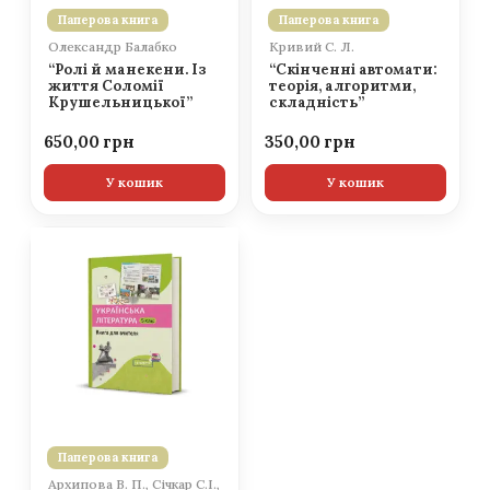
Паперова книга
Паперова книга
Олександр Балабко
Кривий С. Л.
“Ролі й манекени. Із
“Скінченні автомати:
життя Соломії
теорія, алгоритми,
Крушельницької”
складність”
650,00
350,00
У кошик
У кошик
Паперова книга
Архипова В. П., Січкар С.І.,