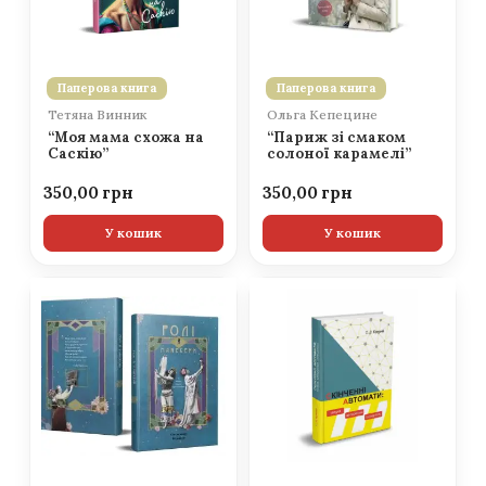
Паперова книга
Паперова книга
Тетяна Винник
Ольга Кепецине
“Моя мама схожа на
“Париж зі смаком
Саскію”
солоної карамелі”
350,00
350,00
У кошик
У кошик