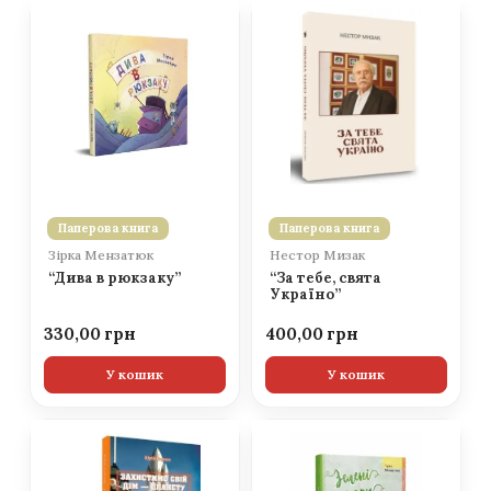
Паперова книга
Паперова книга
Зірка Мензатюк
Нестор Мизак
“Дива в рюкзаку”
“За тебе, свята
Україно”
330,00
400,00
У кошик
У кошик