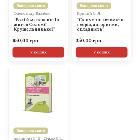
Паперова книга
Паперова книга
Олександр Балабко
Кривий С. Л.
“Ролі й манекени. Із
“Скінченні автомати:
життя Соломії
теорія, алгоритми,
Крушельницької”
складність”
650,00
350,00
У кошик
У кошик
Паперова книга
Архипова В. П., Січкар С.І.,