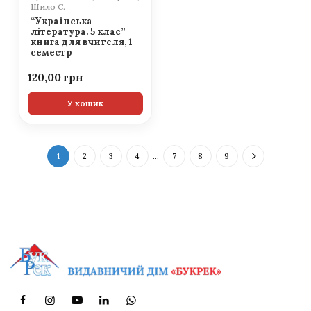
Шило С.
“Українська
література. 5 клас”
книга для вчителя, 1
семестр
120,00
У кошик
1
2
3
4
…
7
8
9