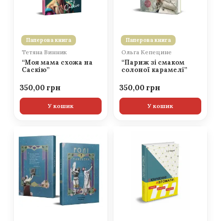
Паперова книга
Паперова книга
Тетяна Винник
Ольга Кепецине
“Моя мама схожа на
“Париж зі смаком
Саскію”
солоної карамелі”
350,00
350,00
У кошик
У кошик