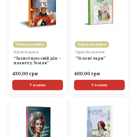
Паперова книга
Паперова книга
Юрій Корнєв
Зірка Мензатюк
“Захистимо свій дім –
“Зелені чари”
планету Земля”
430,00
400,00
У кошик
У кошик