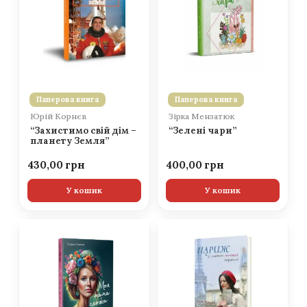
Паперова книга
Паперова книга
Юрій Корнєв
Зірка Мензатюк
“Захистимо свій дім –
“Зелені чари”
планету Земля”
430,00
400,00
У кошик
У кошик