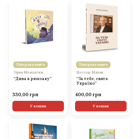
Паперова книга
Паперова книга
Зірка Мензатюк
Нестор Мизак
“Дива в рюкзаку”
“За тебе, свята
Україно”
330,00
400,00
У кошик
У кошик