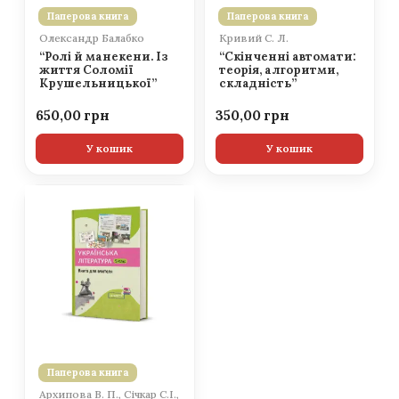
Паперова книга
Паперова книга
Олександр Балабко
Кривий С. Л.
“Ролі й манекени. Із
“Скінченні автомати:
життя Соломії
теорія, алгоритми,
Крушельницької”
складність”
650,00
350,00
У кошик
У кошик
Паперова книга
Архипова В. П., Січкар С.І.,