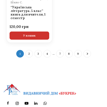
Шило С.
“Українська
література. 5 клас”
книга для вчителя, 1
семестр
120,00
У кошик
1
2
3
4
…
7
8
9