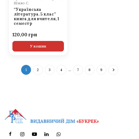
Шило С.
“Українська
література. 5 клас”
книга для вчителя, 1
семестр
120,00
У кошик
1
2
3
4
…
7
8
9