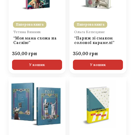
Паперова книга
Паперова книга
Тетяна Винник
Ольга Кепецине
“Моя мама схожа на
“Париж зі смаком
Саскію”
солоної карамелі”
350,00
350,00
У кошик
У кошик