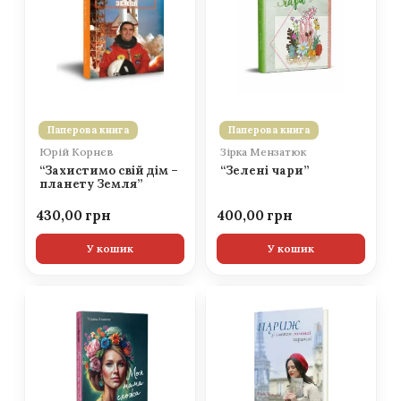
Паперова книга
Паперова книга
Юрій Корнєв
Зірка Мензатюк
“Захистимо свій дім –
“Зелені чари”
планету Земля”
430,00
400,00
У кошик
У кошик