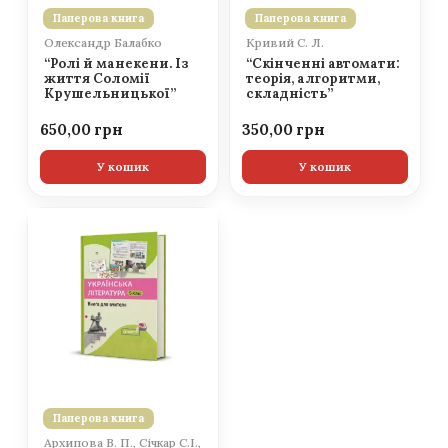
Паперова книга
Паперова книга
Олександр Балабко
Кривий С. Л.
“Ролі й манекени. Із
“Скінченні автомати:
життя Соломії
теорія, алгоритми,
Крушельницької”
складність”
650,00
350,00
У кошик
У кошик
Паперова книга
Архипова В. П., Січкар С.І.,