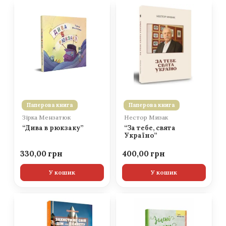
Паперова книга
Паперова книга
Зірка Мензатюк
Нестор Мизак
“Дива в рюкзаку”
“За тебе, свята
Україно”
330,00
400,00
У кошик
У кошик