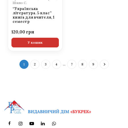
Шило С.
“Українська
література. 5 клас”
книга для вчителя, 1
семестр
120,00
У кошик
1
2
3
4
…
7
8
9