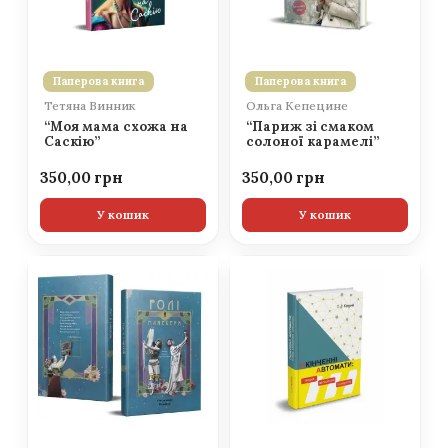
Паперова книга
Паперова книга
Тетяна Винник
Ольга Кепецине
“Моя мама схожа на
“Париж зі смаком
Саскію”
солоної карамелі”
350,00
350,00
У кошик
У кошик