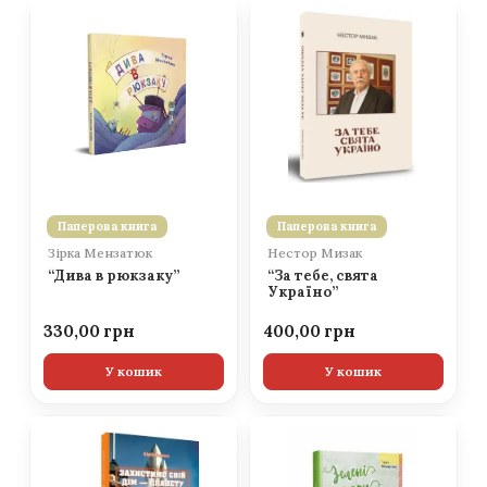
Паперова книга
Паперова книга
Зірка Мензатюк
Нестор Мизак
“Дива в рюкзаку”
“За тебе, свята
Україно”
330,00
400,00
У кошик
У кошик