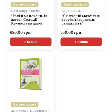
Паперова книга
Паперова книга
Олександр Балабко
Кривий С. Л.
“Ролі й манекени. Із
“Скінченні автомати:
життя Соломії
теорія, алгоритми,
Крушельницької”
складність”
650,00
350,00
У кошик
У кошик
Паперова книга
Архипова В. П., Січкар С.І.,