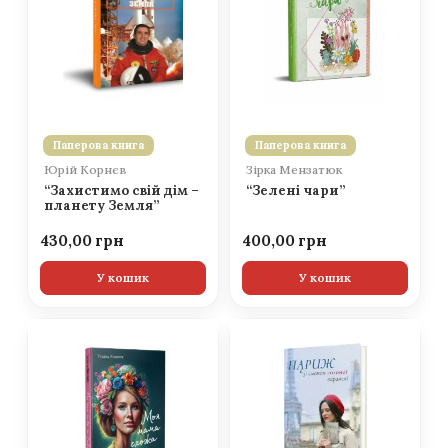
Паперова книга
Паперова книга
Юрій Корнєв
Зірка Мензатюк
“Захистимо свій дім –
“Зелені чари”
планету Земля”
430,00
400,00
У кошик
У кошик