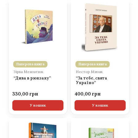
Паперова книга
Паперова книга
Зірка Мензатюк
Нестор Мизак
“Дива в рюкзаку”
“За тебе, свята
Україно”
330,00
400,00
У кошик
У кошик