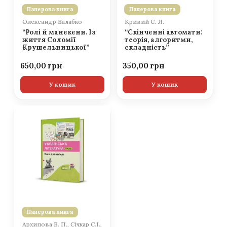
Паперова книга
Паперова книга
Олександр Балабко
Кривий С. Л.
“Ролі й манекени. Із
“Скінченні автомати:
життя Соломії
теорія, алгоритми,
Крушельницької”
складність”
650,00
350,00
У кошик
У кошик
Паперова книга
Архипова В. П., Січкар С.І.,