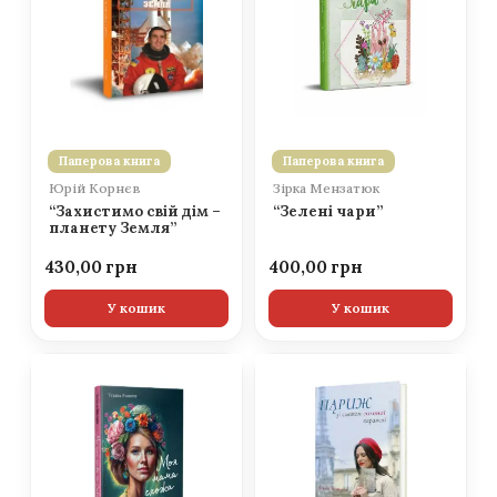
Паперова книга
Паперова книга
Юрій Корнєв
Зірка Мензатюк
“Захистимо свій дім –
“Зелені чари”
планету Земля”
430,00
400,00
У кошик
У кошик