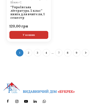
Шило С.
“Українська
література. 5 клас”
книга для вчителя, 1
семестр
120,00
У кошик
1
2
3
4
…
7
8
9