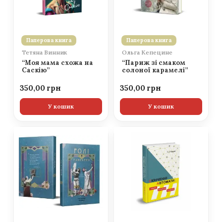
Паперова книга
Паперова книга
Тетяна Винник
Ольга Кепецине
“Моя мама схожа на
“Париж зі смаком
Саскію”
солоної карамелі”
350,00
350,00
У кошик
У кошик