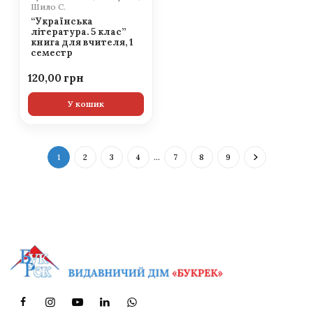
Шило С.
“Українська
література. 5 клас”
книга для вчителя, 1
семестр
120,00
У кошик
1
2
3
4
…
7
8
9