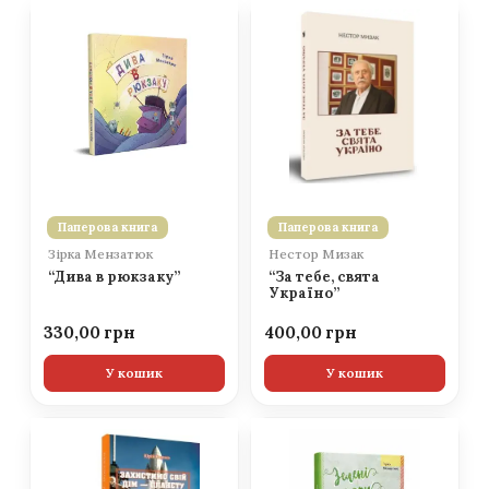
Паперова книга
Паперова книга
Зірка Мензатюк
Нестор Мизак
“Дива в рюкзаку”
“За тебе, свята
Україно”
330,00
400,00
У кошик
У кошик