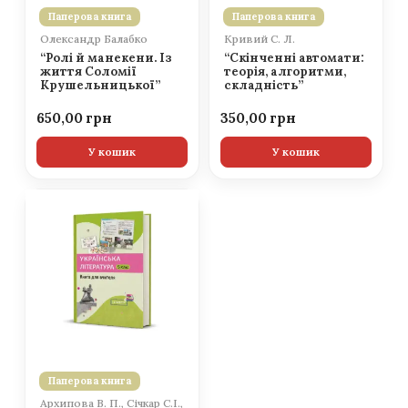
Паперова книга
Паперова книга
Олександр Балабко
Кривий С. Л.
“Ролі й манекени. Із
“Скінченні автомати:
життя Соломії
теорія, алгоритми,
Крушельницької”
складність”
650,00
350,00
У кошик
У кошик
Паперова книга
Архипова В. П., Січкар С.І.,