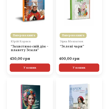
Паперова книга
Паперова книга
Юрій Корнєв
Зірка Мензатюк
“Захистимо свій дім –
“Зелені чари”
планету Земля”
430,00
400,00
У кошик
У кошик