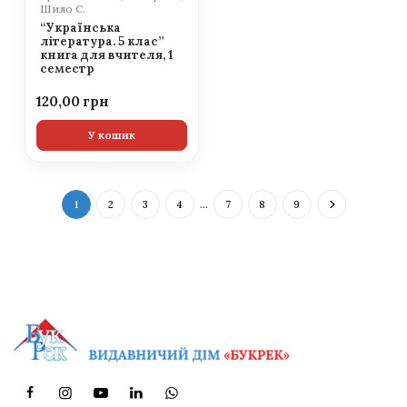
Шило С.
“Українська
література. 5 клас”
книга для вчителя, 1
семестр
120,00
У кошик
1
2
3
4
…
7
8
9