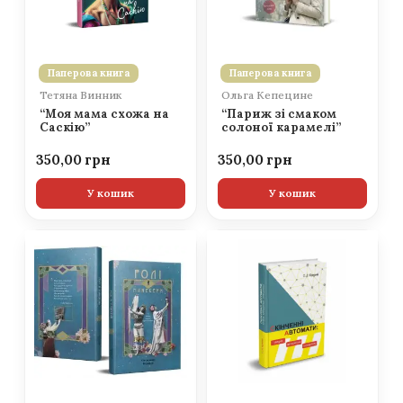
Паперова книга
Паперова книга
Тетяна Винник
Ольга Кепецине
“Моя мама схожа на
“Париж зі смаком
Саскію”
солоної карамелі”
350,00
350,00
У кошик
У кошик