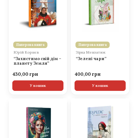
Паперова книга
Паперова книга
Юрій Корнєв
Зірка Мензатюк
“Захистимо свій дім –
“Зелені чари”
планету Земля”
430,00
400,00
У кошик
У кошик