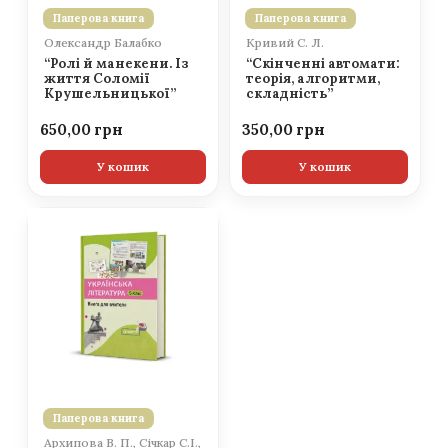
Паперова книга
Паперова книга
Олександр Балабко
Кривий С. Л.
“Ролі й манекени. Із
“Скінченні автомати:
життя Соломії
теорія, алгоритми,
Крушельницької”
складність”
650,00
350,00
У кошик
У кошик
Паперова книга
Архипова В. П., Січкар С.І.,