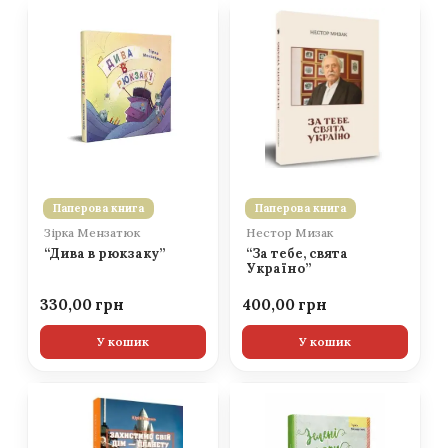
Паперова книга
Паперова книга
Зірка Мензатюк
Нестор Мизак
“Дива в рюкзаку”
“За тебе, свята
Україно”
330,00
400,00
У кошик
У кошик