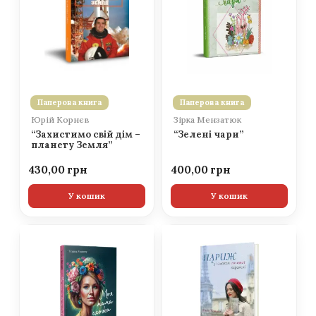
Паперова книга
Паперова книга
Юрій Корнєв
Зірка Мензатюк
“Захистимо свій дім –
“Зелені чари”
планету Земля”
430,00
400,00
У кошик
У кошик