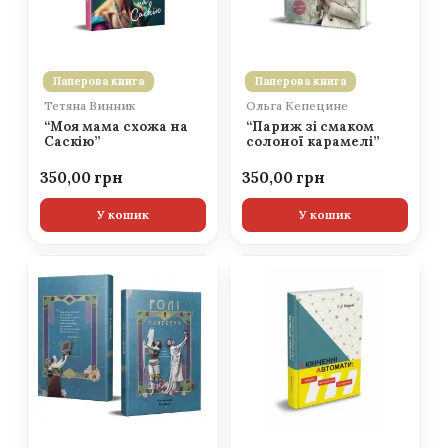
Паперова книга
Паперова книга
Тетяна Винник
Ольга Кепецине
“Моя мама схожа на
“Париж зі смаком
Саскію”
солоної карамелі”
350,00
350,00
У кошик
У кошик