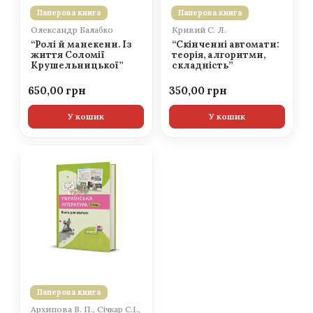
Паперова книга
Паперова книга
Олександр Балабко
Кривий С. Л.
“Ролі й манекени. Із
“Скінченні автомати:
життя Соломії
теорія, алгоритми,
Крушельницької”
складність”
650,00
350,00
У кошик
У кошик
Паперова книга
Архипова В. П., Січкар С.І.,