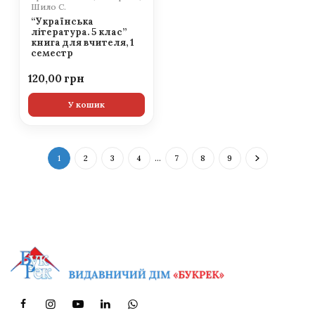
Шило С.
“Українська
література. 5 клас”
книга для вчителя, 1
семестр
120,00
У кошик
1
2
3
4
…
7
8
9