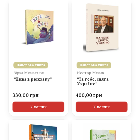
Паперова книга
Паперова книга
Зірка Мензатюк
Нестор Мизак
“Дива в рюкзаку”
“За тебе, свята
Україно”
330,00
400,00
У кошик
У кошик