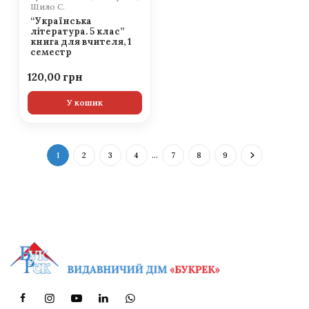
Шило С.
“Українська
література. 5 клас”
книга для вчителя, 1
семестр
120,00
У кошик
1
2
3
4
…
7
8
9