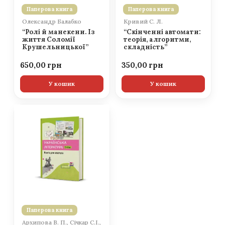
Паперова книга
Паперова книга
Олександр Балабко
Кривий С. Л.
“Ролі й манекени. Із
“Скінченні автомати:
життя Соломії
теорія, алгоритми,
Крушельницької”
складність”
650,00
350,00
У кошик
У кошик
Паперова книга
Архипова В. П., Січкар С.І.,