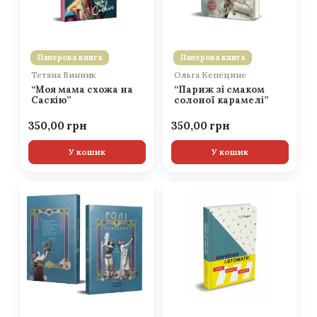
Паперова книга
Паперова книга
Тетяна Винник
Ольга Кепецине
“Моя мама схожа на
“Париж зі смаком
Саскію”
солоної карамелі”
350,00
350,00
У кошик
У кошик