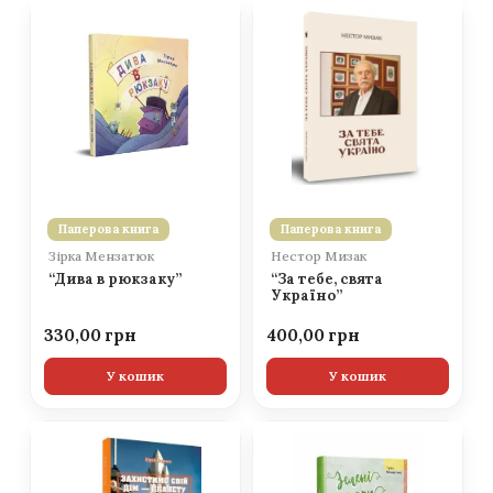
Паперова книга
Паперова книга
Зірка Мензатюк
Нестор Мизак
“Дива в рюкзаку”
“За тебе, свята
Україно”
330,00
400,00
У кошик
У кошик