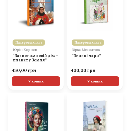
Паперова книга
Паперова книга
Юрій Корнєв
Зірка Мензатюк
“Захистимо свій дім –
“Зелені чари”
планету Земля”
430,00
400,00
У кошик
У кошик