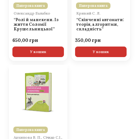
Паперова книга
Паперова книга
Олександр Балабко
Кривий С. Л.
“Ролі й манекени. Із
“Скінченні автомати:
життя Соломії
теорія, алгоритми,
Крушельницької”
складність”
650,00
350,00
У кошик
У кошик
Паперова книга
Архипова В. П., Січкар С.І.,