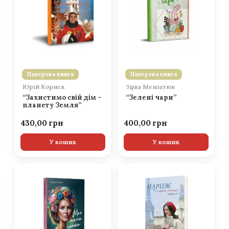
Паперова книга
Паперова книга
Юрій Корнєв
Зірка Мензатюк
“Захистимо свій дім –
“Зелені чари”
планету Земля”
430,00
400,00
У кошик
У кошик