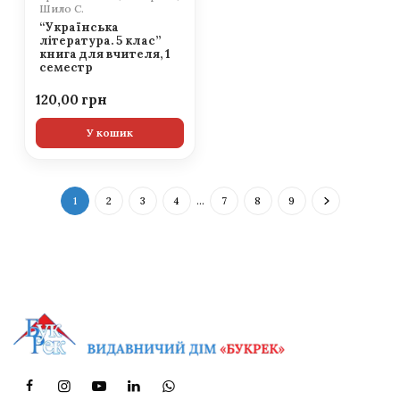
Шило С.
“Українська
література. 5 клас”
книга для вчителя, 1
семестр
120,00
У кошик
1
2
3
4
…
7
8
9