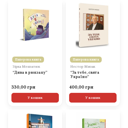
Паперова книга
Паперова книга
Зірка Мензатюк
Нестор Мизак
“Дива в рюкзаку”
“За тебе, свята
Україно”
330,00
400,00
У кошик
У кошик