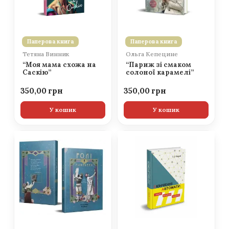
Паперова книга
Паперова книга
Тетяна Винник
Ольга Кепецине
“Моя мама схожа на
“Париж зі смаком
Саскію”
солоної карамелі”
350,00
350,00
У кошик
У кошик