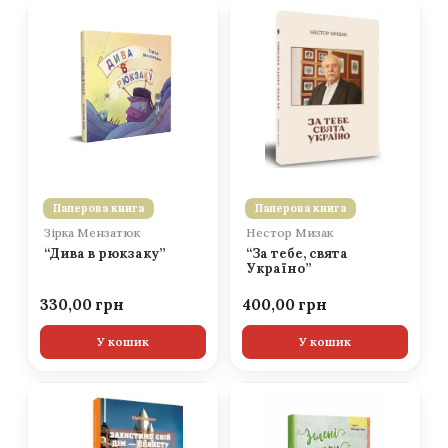
Паперова книга
Паперова книга
Зірка Мензатюк
Нестор Мизак
“Дива в рюкзаку”
“За тебе, свята
Україно”
330,00
400,00
У кошик
У кошик