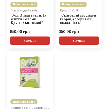
Паперова книга
Паперова книга
Олександр Балабко
Кривий С. Л.
“Ролі й манекени. Із
“Скінченні автомати:
життя Соломії
теорія, алгоритми,
Крушельницької”
складність”
650,00
350,00
У кошик
У кошик
Паперова книга
Архипова В. П., Січкар С.І.,