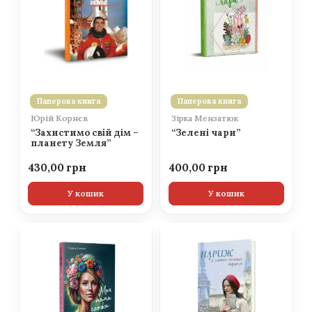
Паперова книга
Паперова книга
Юрій Корнєв
Зірка Мензатюк
“Захистимо свій дім –
“Зелені чари”
планету Земля”
430,00
400,00
У кошик
У кошик