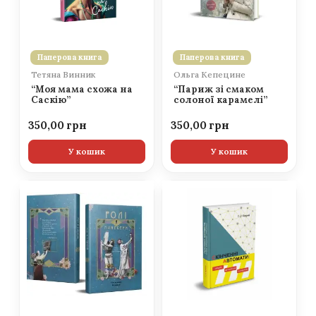
Паперова книга
Паперова книга
Тетяна Винник
Ольга Кепецине
“Моя мама схожа на
“Париж зі смаком
Саскію”
солоної карамелі”
350,00
350,00
У кошик
У кошик