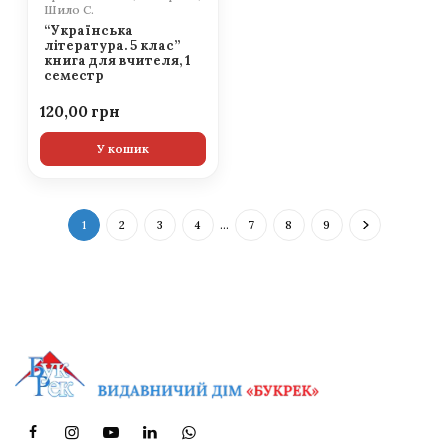
Шило С.
“Українська
література. 5 клас”
книга для вчителя, 1
семестр
120,00
У кошик
1
2
3
4
…
7
8
9