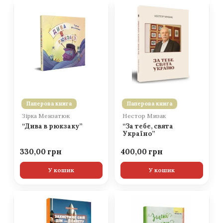
Паперова книга
Паперова книга
Зірка Мензатюк
Нестор Мизак
“Дива в рюкзаку”
“За тебе, свята
Україно”
330,00
400,00
У кошик
У кошик