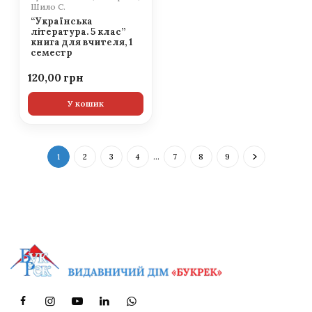
Шило С.
“Українська
література. 5 клас”
книга для вчителя, 1
семестр
120,00
У кошик
1
2
3
4
…
7
8
9