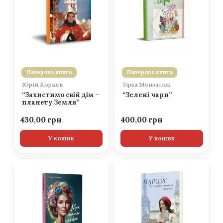
Паперова книга
Паперова книга
Юрій Корнєв
Зірка Мензатюк
“Захистимо свій дім –
“Зелені чари”
планету Земля”
430,00
400,00
У кошик
У кошик