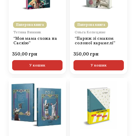
Паперова книга
Паперова книга
Тетяна Винник
Ольга Кепецине
“Моя мама схожа на
“Париж зі смаком
Саскію”
солоної карамелі”
350,00
350,00
У кошик
У кошик