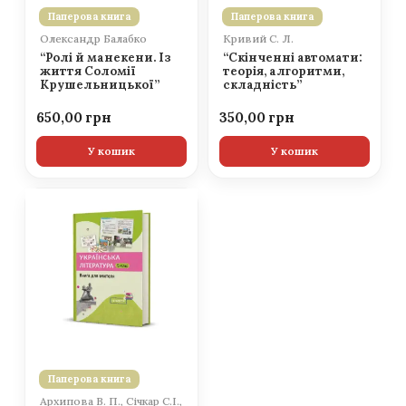
Паперова книга
Паперова книга
Олександр Балабко
Кривий С. Л.
“Ролі й манекени. Із
“Скінченні автомати:
життя Соломії
теорія, алгоритми,
Крушельницької”
складність”
650,00
350,00
У кошик
У кошик
Паперова книга
Архипова В. П., Січкар С.І.,