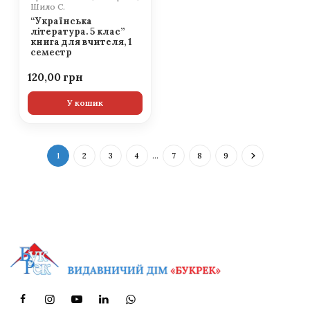
Шило С.
“Українська
література. 5 клас”
книга для вчителя, 1
семестр
120,00
У кошик
1
2
3
4
…
7
8
9