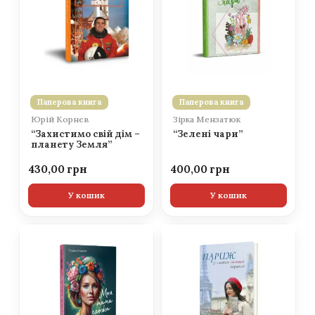
Паперова книга
Паперова книга
Юрій Корнєв
Зірка Мензатюк
“Захистимо свій дім –
“Зелені чари”
планету Земля”
430,00
400,00
У кошик
У кошик