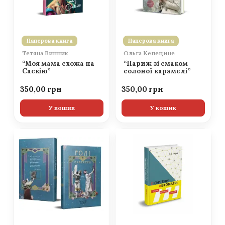
Паперова книга
Паперова книга
Тетяна Винник
Ольга Кепецине
“Моя мама схожа на
“Париж зі смаком
Саскію”
солоної карамелі”
350,00
350,00
У кошик
У кошик