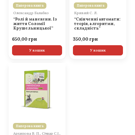
Паперова книга
Паперова книга
Олександр Балабко
Кривий С. Л.
“Ролі й манекени. Із
“Скінченні автомати:
життя Соломії
теорія, алгоритми,
Крушельницької”
складність”
650,00
350,00
У кошик
У кошик
Паперова книга
Архипова В. П., Січкар С.І.,