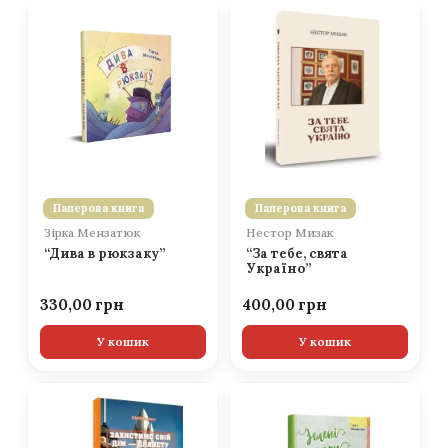
Паперова книга
Паперова книга
Зірка Мензатюк
Нестор Мизак
“Дива в рюкзаку”
“За тебе, свята
Україно”
330,00
400,00
У кошик
У кошик