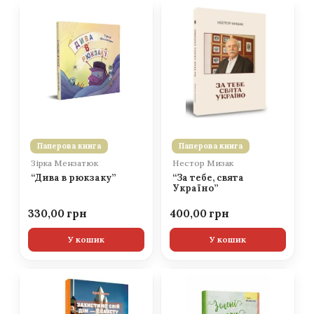
Паперова книга
Паперова книга
Зірка Мензатюк
Нестор Мизак
“Дива в рюкзаку”
“За тебе, свята
Україно”
330,00
400,00
У кошик
У кошик