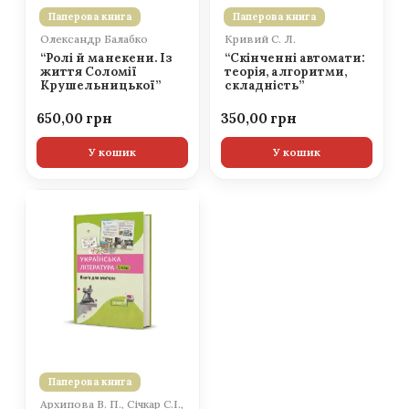
Паперова книга
Паперова книга
Олександр Балабко
Кривий С. Л.
“Ролі й манекени. Із
“Скінченні автомати:
життя Соломії
теорія, алгоритми,
Крушельницької”
складність”
650,00
350,00
У кошик
У кошик
Паперова книга
Архипова В. П., Січкар С.І.,