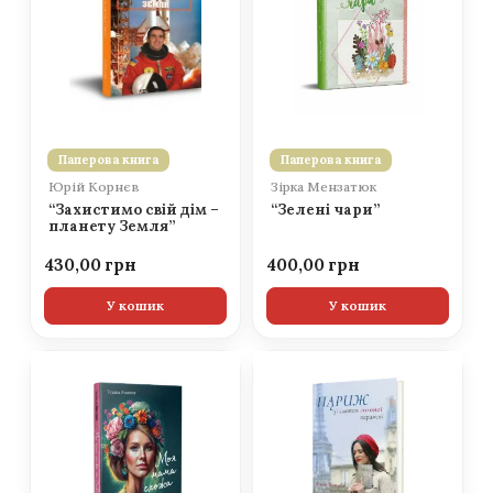
Паперова книга
Паперова книга
Юрій Корнєв
Зірка Мензатюк
“Захистимо свій дім –
“Зелені чари”
планету Земля”
430,00
400,00
У кошик
У кошик