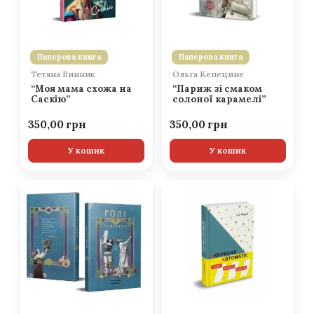
Паперова книга
Паперова книга
Тетяна Винник
Ольга Кепецине
“Моя мама схожа на
“Париж зі смаком
Саскію”
солоної карамелі”
350,00
350,00
У кошик
У кошик