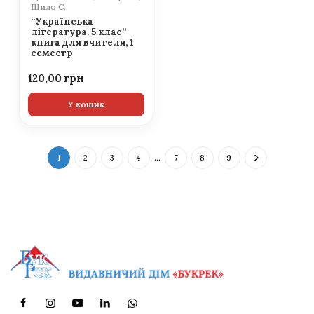
Шило С.
“Українська
література. 5 клас”
книга для вчителя, 1
семестр
120,00
У кошик
1
2
3
4
…
7
8
9