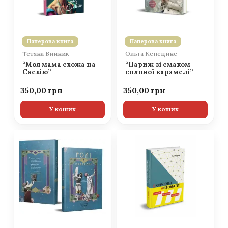
Паперова книга
Паперова книга
Тетяна Винник
Ольга Кепецине
“Моя мама схожа на
“Париж зі смаком
Саскію”
солоної карамелі”
350,00
350,00
У кошик
У кошик