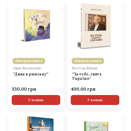
Паперова книга
Паперова книга
Зірка Мензатюк
Нестор Мизак
“Дива в рюкзаку”
“За тебе, свята
Україно”
330,00
400,00
У кошик
У кошик