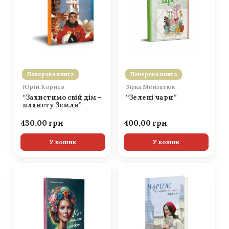
Паперова книга
Паперова книга
Юрій Корнєв
Зірка Мензатюк
“Захистимо свій дім –
“Зелені чари”
планету Земля”
430,00
400,00
У кошик
У кошик