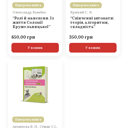
Паперова книга
Паперова книга
Олександр Балабко
Кривий С. Л.
“Ролі й манекени. Із
“Скінченні автомати:
життя Соломії
теорія, алгоритми,
Крушельницької”
складність”
650,00
350,00
У кошик
У кошик
Паперова книга
Архипова В. П., Січкар С.І.,