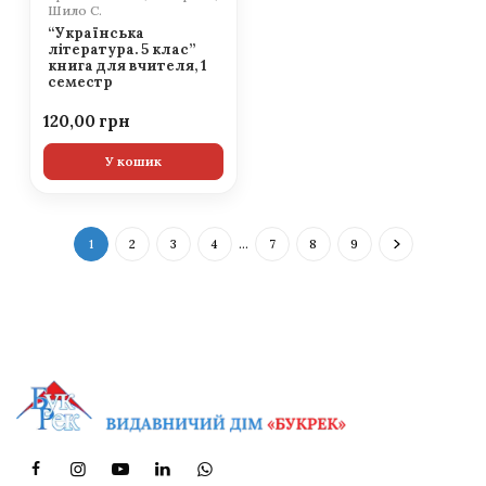
Шило С.
“Українська
література. 5 клас”
книга для вчителя, 1
семестр
120,00
У кошик
1
2
3
4
…
7
8
9