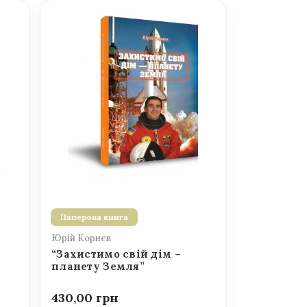
Паперова книга
Юрій Корнєв
“Захистимо свій дім –
планету Земля”
430,00