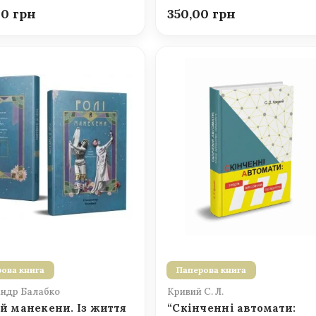
00
350,00
ова книга
Паперова книга
ндр Балабко
Кривий С. Л.
 й манекени. Із життя
“Скінченні автомати: