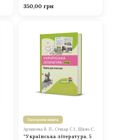
350,00
Паперова книга
Архипова В. П., Січкар С.І., Шило С.
“Українська література. 5