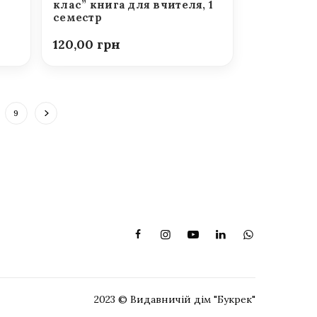
клас” книга для вчителя, 1
семестр
120,00
9
2023 © Видавничій дім "Букрек"