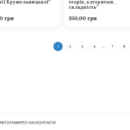
ії Крушельницької”
теорія, алгоритми,
складність”
00
350,00
1
2
3
4
…
7
8
 АВТОРАМИ
ПРО НАС
КОНТАКТИ