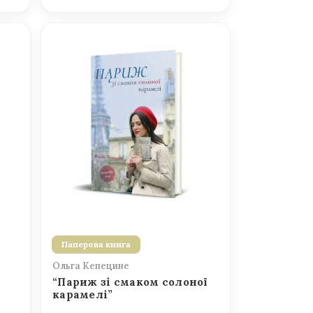
Паперова книга
Ольга Кепецине
“Париж зі смаком солоної
карамелі”