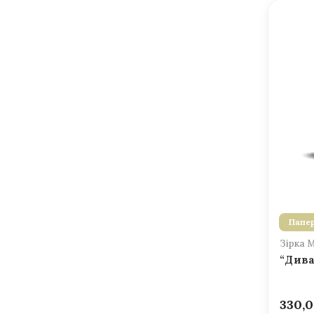
Папер
Зірка 
“Дива
330,