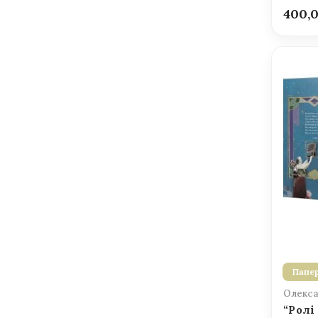
400,
Папер
Олекса
“Ролі