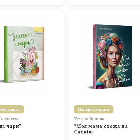
ова книга
Паперова книга
Мензатюк
Тетяна Винник
ні чари”
“Моя мама схожа на
Саскію”