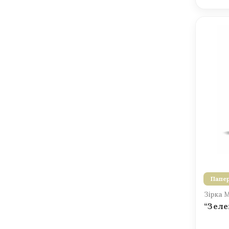
Папер
Зірка 
“Зеле