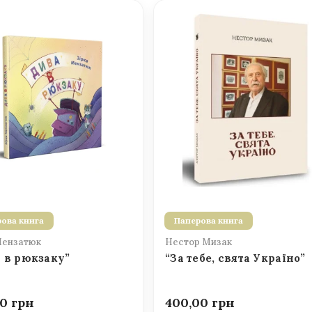
ова книга
Паперова книга
Мензатюк
Нестор Мизак
 в рюкзаку”
“За тебе, свята Україно”
00
400,00