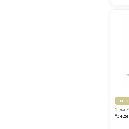
Папер
Зірка 
“Зеле