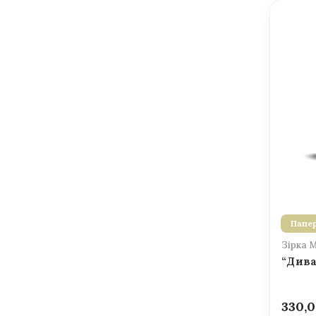
Папер
Зірка 
“Дива
330,