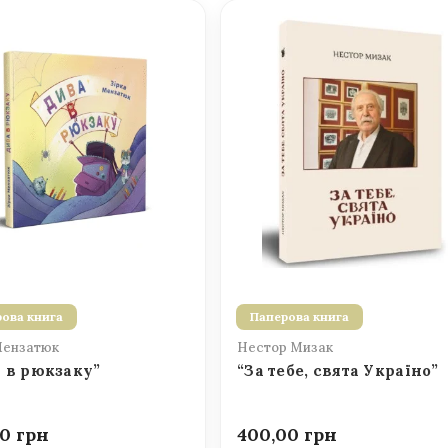
ова книга
Паперова книга
Мензатюк
Нестор Мизак
 в рюкзаку”
“За тебе, свята Україно”
00
400,00