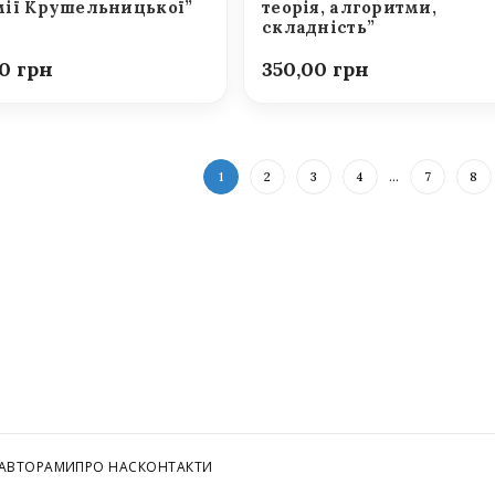
ії Крушельницької”
теорія, алгоритми,
складність”
00
350,00
1
2
3
4
…
7
8
 АВТОРАМИ
ПРО НАС
КОНТАКТИ