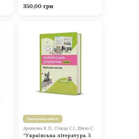
350,00
Паперова книга
Архипова В. П., Січкар С.І., Шило С.
“Українська література. 5