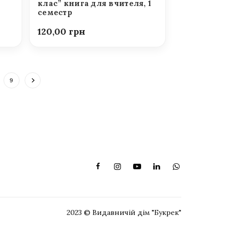
клас” книга для вчителя, 1
семестр
120,00
9
2023 © Видавничій дім "Букрек"