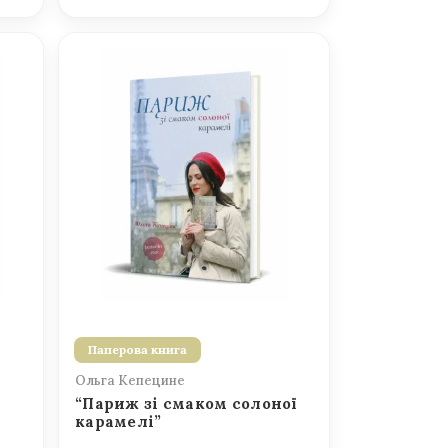
Паперова книга
Ольга Кепецине
“Париж зі смаком солоної
карамелі”