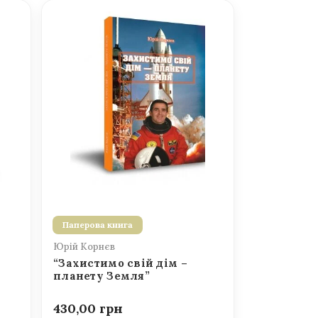
Паперова книга
Юрій Корнєв
“Захистимо свій дім –
планету Земля”
430,00