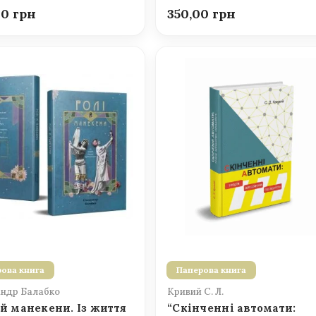
00
350,00
ова книга
Паперова книга
ндр Балабко
Кривий С. Л.
 й манекени. Із життя
“Скінченні автомати: