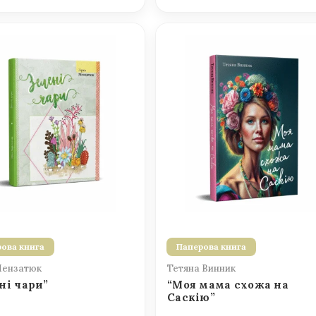
ова книга
Паперова книга
Мензатюк
Тетяна Винник
ні чари”
“Моя мама схожа на
Саскію”