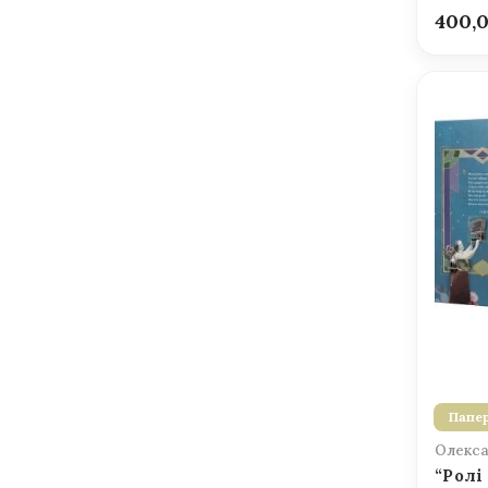
400,
Папер
Олекса
“Ролі