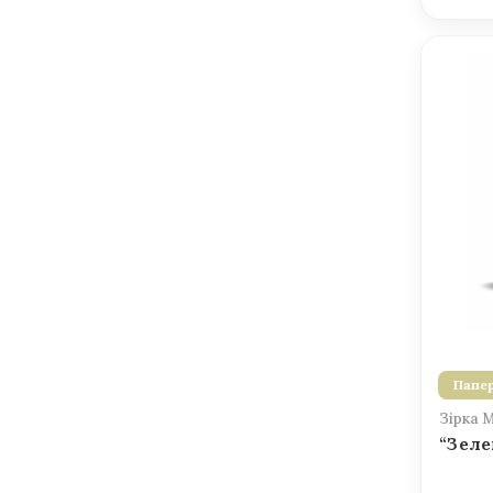
Папер
Зірка 
“Зеле