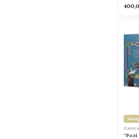
400,
Папер
Олекса
“Ролі