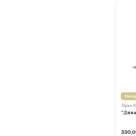
Папер
Зірка 
“Дива
330,