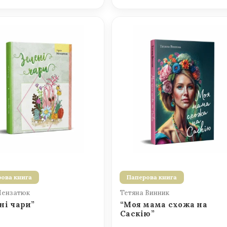
ова книга
Паперова книга
Мензатюк
Тетяна Винник
ні чари”
“Моя мама схожа на
Саскію”