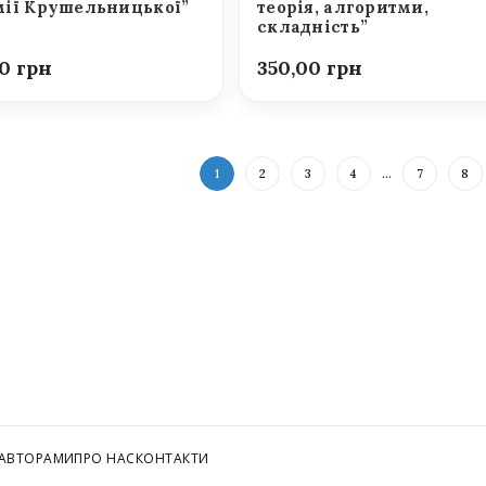
ії Крушельницької”
теорія, алгоритми,
складність”
00
350,00
1
2
3
4
…
7
8
 АВТОРАМИ
ПРО НАС
КОНТАКТИ