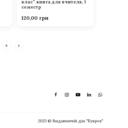
клас” книга для вчителя, 1
семестр
120,00
9
2023 © Видавничій дім "Букрек"