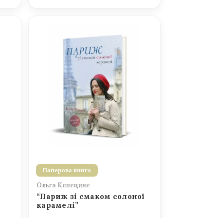
Паперова книга
Ольга Кепецине
“Париж зі смаком солоної
карамелі”