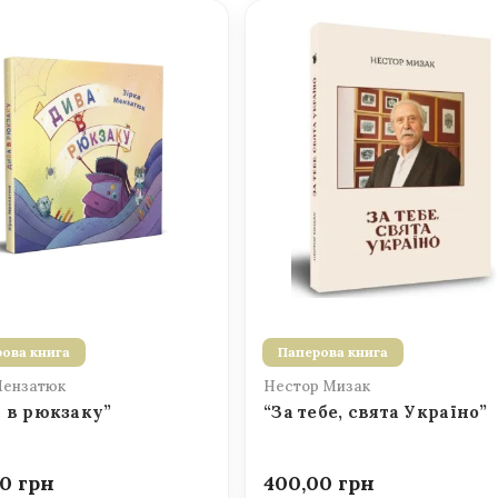
ова книга
Паперова книга
Мензатюк
Нестор Мизак
 в рюкзаку”
“За тебе, свята Україно”
00
400,00