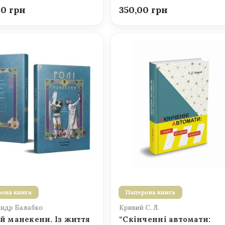
00
350,00
ова книга
Паперова книга
ндр Балабко
Кривий С. Л.
 й манекени. Із життя
“Скінченні автомати: