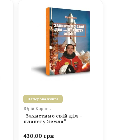
Паперова книга
Юрій Корнєв
“Захистимо свій дім –
планету Земля”
430,00