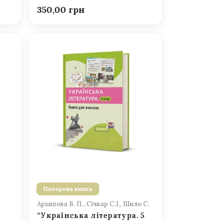
350,00
Паперова книга
Архипова В. П., Січкар С.І., Шило С.
“Українська література. 5