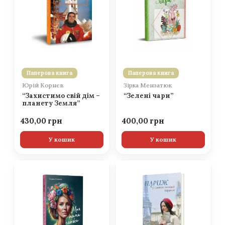
Паперова книга
Паперова книга
Юрій Корнєв
Зірка Мензатюк
“Захистимо свій дім –
“Зелені чари”
планету Земля”
430,00
400,00
У кошик
У кошик