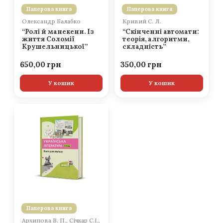
Паперова книга
Паперова книга
Олександр Балабко
Кривий С. Л.
“Ролі й манекени. Із
“Скінченні автомати:
життя Соломії
теорія, алгоритми,
Крушельницької”
складність”
650,00
350,00
У кошик
У кошик
Паперова книга
Архипова В. П., Січкар С.І.,