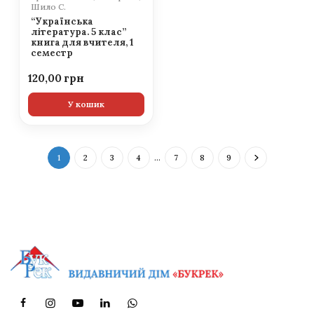
Шило С.
“Українська
література. 5 клас”
книга для вчителя, 1
семестр
120,00
У кошик
1
2
3
4
…
7
8
9