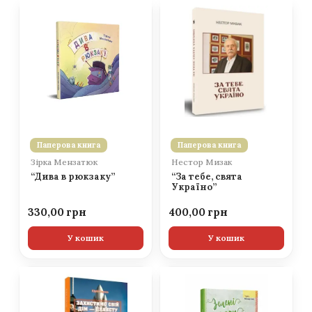
Паперова книга
Паперова книга
Зірка Мензатюк
Нестор Мизак
“Дива в рюкзаку”
“За тебе, свята
Україно”
330,00
400,00
У кошик
У кошик