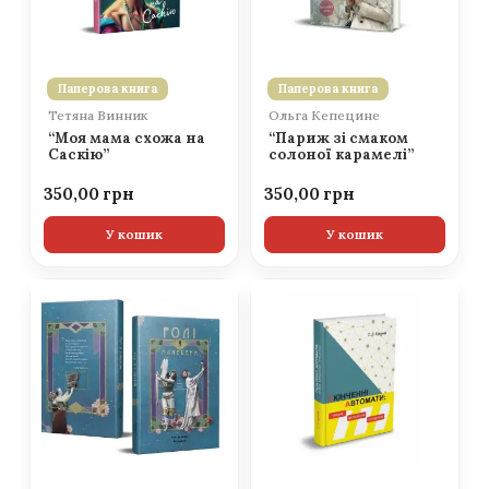
Паперова книга
Паперова книга
Тетяна Винник
Ольга Кепецине
“Моя мама схожа на
“Париж зі смаком
Саскію”
солоної карамелі”
350,00
350,00
У кошик
У кошик