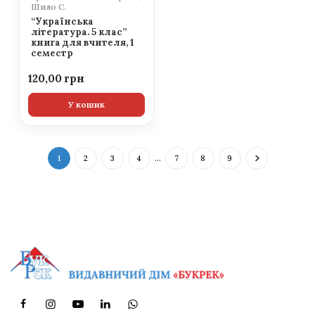
Шило С.
“Українська
література. 5 клас”
книга для вчителя, 1
семестр
120,00
У кошик
1
2
3
4
…
7
8
9