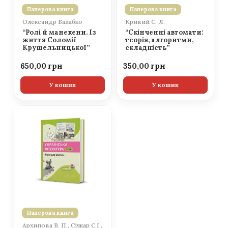
Паперова книга
Паперова книга
Олександр Балабко
Кривий С. Л.
“Ролі й манекени. Із
“Скінченні автомати:
життя Соломії
теорія, алгоритми,
Крушельницької”
складність”
650,00
350,00
У кошик
У кошик
Паперова книга
Архипова В. П., Січкар С.І.,