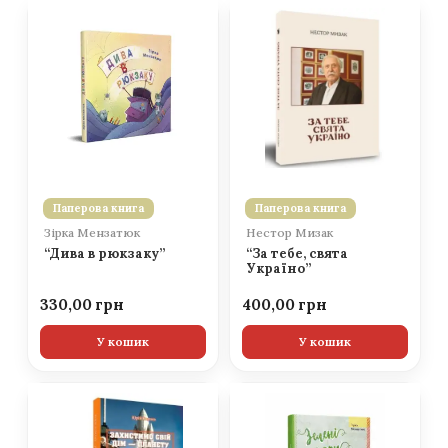
Паперова книга
Паперова книга
Зірка Мензатюк
Нестор Мизак
“Дива в рюкзаку”
“За тебе, свята
Україно”
330,00
400,00
У кошик
У кошик