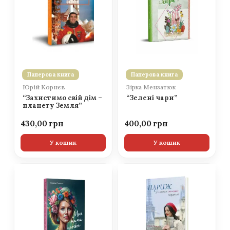
Паперова книга
Паперова книга
Юрій Корнєв
Зірка Мензатюк
“Захистимо свій дім –
“Зелені чари”
планету Земля”
430,00
400,00
У кошик
У кошик