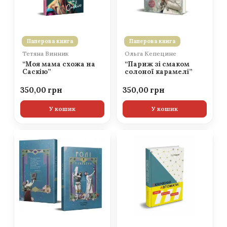
Паперова книга
Паперова книга
Тетяна Винник
Ольга Кепецине
“Моя мама схожа на
“Париж зі смаком
Саскію”
солоної карамелі”
350,00
350,00
У кошик
У кошик