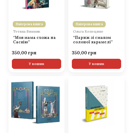
Паперова книга
Паперова книга
Тетяна Винник
Ольга Кепецине
“Моя мама схожа на
“Париж зі смаком
Саскію”
солоної карамелі”
350,00
350,00
У кошик
У кошик