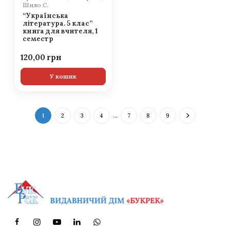
Шило С.
“Українська
література. 5 клас”
книга для вчителя, 1
семестр
120,00
У кошик
1
2
3
4
…
7
8
9