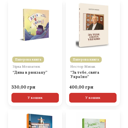
Паперова книга
Паперова книга
Зірка Мензатюк
Нестор Мизак
“Дива в рюкзаку”
“За тебе, свята
Україно”
330,00
400,00
У кошик
У кошик