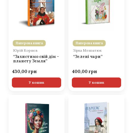
Паперова книга
Паперова книга
Юрій Корнєв
Зірка Мензатюк
“Захистимо свій дім –
“Зелені чари”
планету Земля”
430,00
400,00
У кошик
У кошик