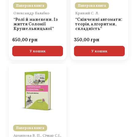
Паперова книга
Паперова книга
Олександр Балабко
Кривий С. Л.
“Ролі й манекени. Із
“Скінченні автомати:
життя Соломії
теорія, алгоритми,
Крушельницької”
складність”
650,00
350,00
У кошик
У кошик
Паперова книга
Архипова В. П., Січкар С.І.,