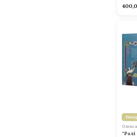
400,
Папер
Олекса
“Ролі