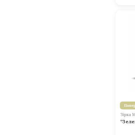
Папер
Зірка 
“Зеле