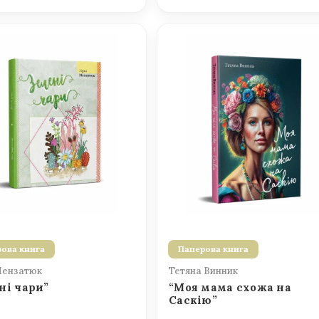
ова книга
Паперова книга
Мензатюк
Тетяна Винник
ні чари”
“Моя мама схожа на
Саскію”