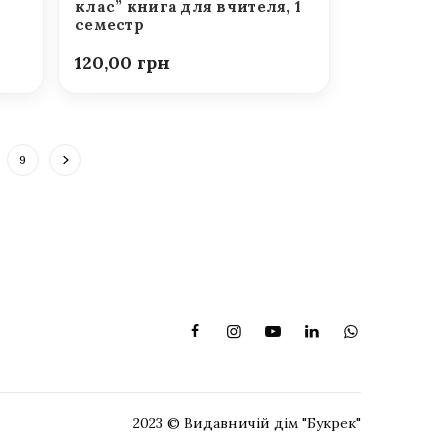
клас” книга для вчителя, 1
семестр
120,00
9
2023 © Видавничій дім "Букрек"