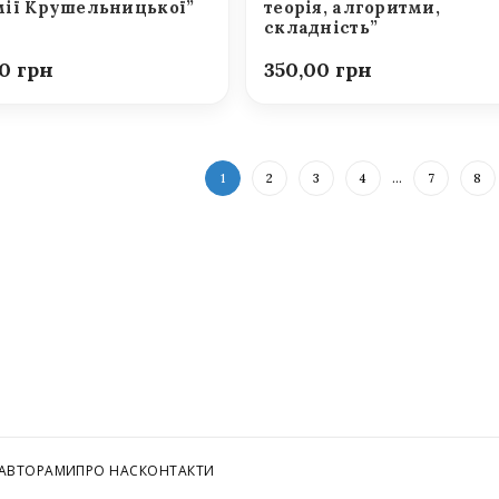
ії Крушельницької”
теорія, алгоритми,
складність”
00
350,00
1
2
3
4
…
7
8
 АВТОРАМИ
ПРО НАС
КОНТАКТИ