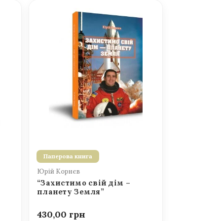
Паперова книга
Юрій Корнєв
“Захистимо свій дім –
планету Земля”
430,00