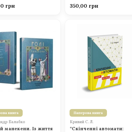
00
350,00
ова книга
Паперова книга
ндр Балабко
Кривий С. Л.
 й манекени. Із життя
“Скінченні автомати: