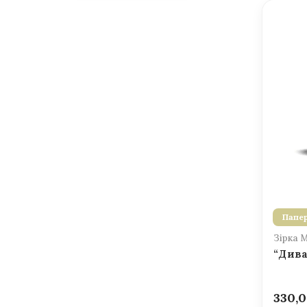
Папер
Зірка 
“Дива
330,