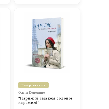
Паперова книга
Ольга Кепецине
“Париж зі смаком солоної
карамелі”