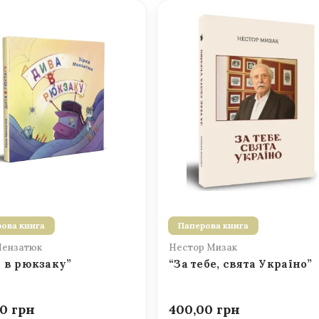
ова книга
Паперова книга
Мензатюк
Нестор Мизак
 в рюкзаку”
“За тебе, свята Україно”
00
400,00