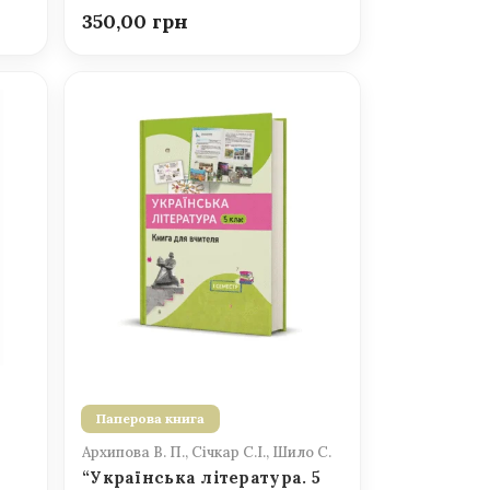
350,00
Паперова книга
Архипова В. П., Січкар С.І., Шило С.
“Українська література. 5