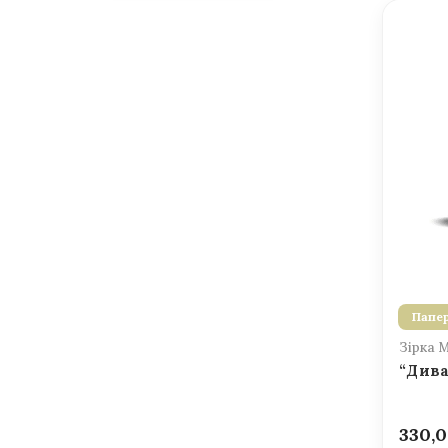
Папер
Зірка 
“Дива
330,