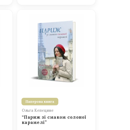
Паперова книга
Ольга Кепецине
“Париж зі смаком солоної
карамелі”