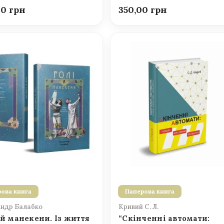
00
350,00
ова книга
Паперова книга
ндр Балабко
Кривий С. Л.
 й манекени. Із життя
“Скінченні автомати: