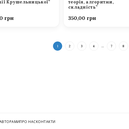
ії Крушельницької”
теорія, алгоритми,
складність”
00
350,00
1
2
3
4
…
7
8
 АВТОРАМИ
ПРО НАС
КОНТАКТИ