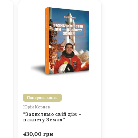
Паперова книга
Юрій Корнєв
“Захистимо свій дім –
планету Земля”
430,00