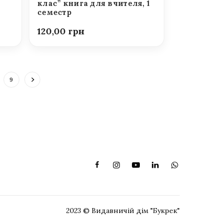
клас” книга для вчителя, 1
семестр
120,00
9
2023 © Видавничій дім "Букрек"