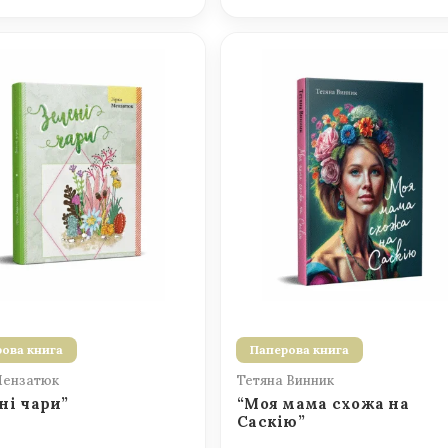
ова книга
Паперова книга
Мензатюк
Тетяна Винник
ні чари”
“Моя мама схожа на
Саскію”