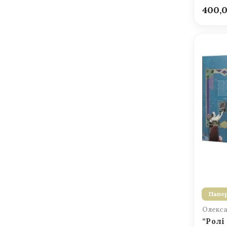
400,
Папер
Олекса
“Ролі