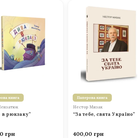
ова книга
Паперова книга
Мензатюк
Нестор Мизак
 в рюкзаку”
“За тебе, свята Україно”
00
400,00