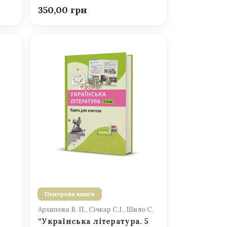
350,00
Паперова книга
Архипова В. П., Січкар С.І., Шило С.
“Українська література. 5