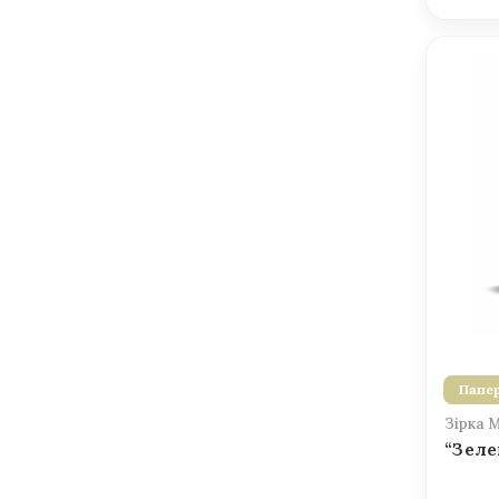
Папер
Зірка 
“Зеле