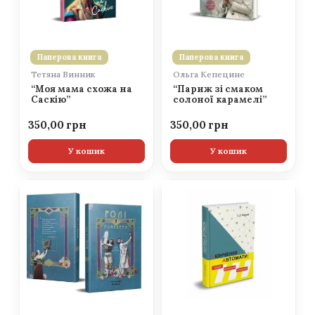
Паперова книга
Паперова книга
Тетяна Винник
Ольга Кепецине
“Моя мама схожа на
“Париж зі смаком
Саскію”
солоної карамелі”
350,00
350,00
У кошик
У кошик