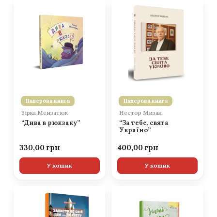
Паперова книга
Паперова книга
Зірка Мензатюк
Нестор Мизак
“Дива в рюкзаку”
“За тебе, свята
Україно”
330,00
400,00
У кошик
У кошик