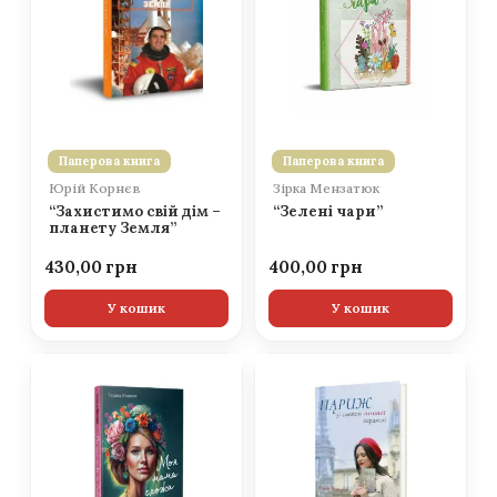
Паперова книга
Паперова книга
Юрій Корнєв
Зірка Мензатюк
“Захистимо свій дім –
“Зелені чари”
планету Земля”
430,00
400,00
У кошик
У кошик