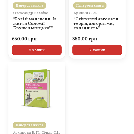
Паперова книга
Паперова книга
Олександр Балабко
Кривий С. Л.
“Ролі й манекени. Із
“Скінченні автомати:
життя Соломії
теорія, алгоритми,
Крушельницької”
складність”
650,00
350,00
У кошик
У кошик
Паперова книга
Архипова В. П., Січкар С.І.,