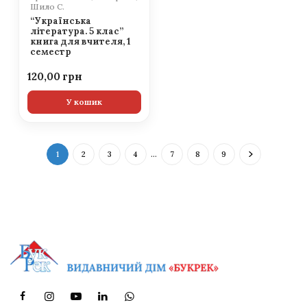
Шило С.
“Українська
література. 5 клас”
книга для вчителя, 1
семестр
120,00
У кошик
1
2
3
4
…
7
8
9