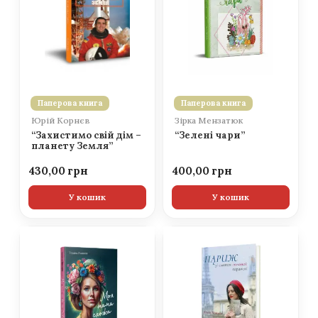
Паперова книга
Паперова книга
Юрій Корнєв
Зірка Мензатюк
“Захистимо свій дім –
“Зелені чари”
планету Земля”
430,00
400,00
У кошик
У кошик