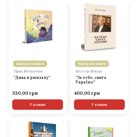
Паперова книга
Паперова книга
Зірка Мензатюк
Нестор Мизак
“Дива в рюкзаку”
“За тебе, свята
Україно”
330,00
400,00
У кошик
У кошик