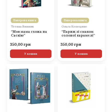
Паперова книга
Паперова книга
Тетяна Винник
Ольга Кепецине
“Моя мама схожа на
“Париж зі смаком
Саскію”
солоної карамелі”
350,00
350,00
У кошик
У кошик