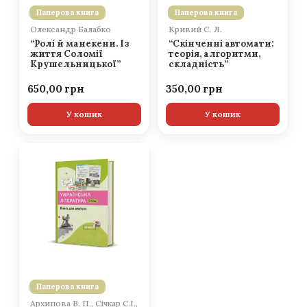
Паперова книга
Паперова книга
Олександр Балабко
Кривий С. Л.
“Ролі й манекени. Із
“Скінченні автомати:
життя Соломії
теорія, алгоритми,
Крушельницької”
складність”
650,00
350,00
У кошик
У кошик
Паперова книга
Архипова В. П., Січкар С.І.,