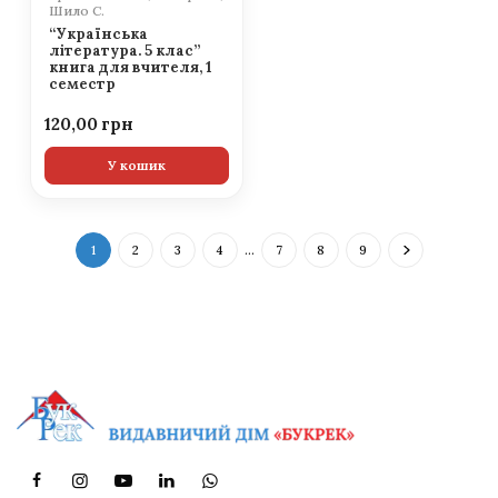
Шило С.
“Українська
література. 5 клас”
книга для вчителя, 1
семестр
120,00
У кошик
1
2
3
4
…
7
8
9