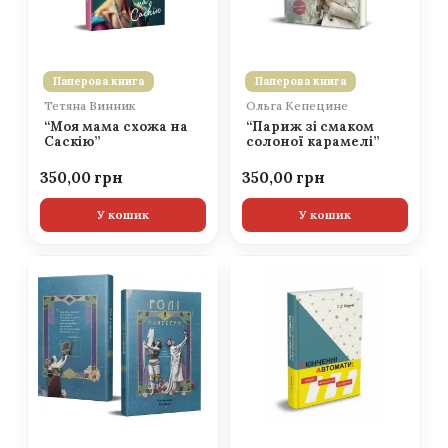
Паперова книга
Паперова книга
Тетяна Винник
Ольга Кепецине
“Моя мама схожа на
“Париж зі смаком
Саскію”
солоної карамелі”
350,00
350,00
У кошик
У кошик