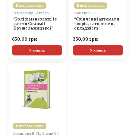
Паперова книга
Паперова книга
Олександр Балабко
Кривий С. Л.
“Ролі й манекени. Із
“Скінченні автомати:
життя Соломії
теорія, алгоритми,
Крушельницької”
складність”
650,00
350,00
У кошик
У кошик
Паперова книга
Архипова В. П., Січкар С.І.,