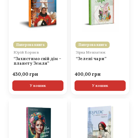
Паперова книга
Паперова книга
Юрій Корнєв
Зірка Мензатюк
“Захистимо свій дім –
“Зелені чари”
планету Земля”
430,00
400,00
У кошик
У кошик