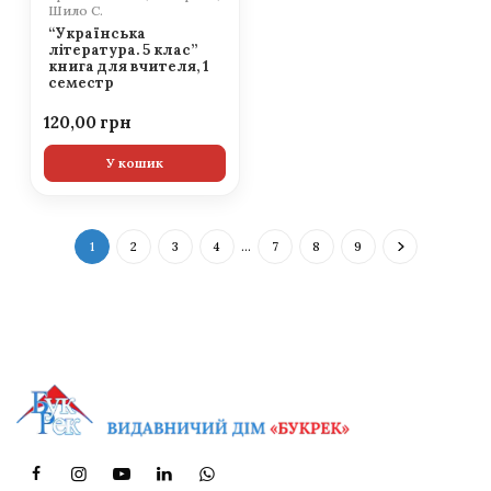
Шило С.
“Українська
література. 5 клас”
книга для вчителя, 1
семестр
120,00
У кошик
1
2
3
4
…
7
8
9