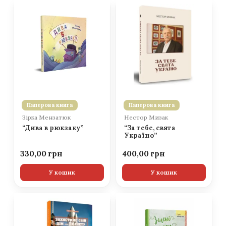
Паперова книга
Паперова книга
Зірка Мензатюк
Нестор Мизак
“Дива в рюкзаку”
“За тебе, свята
Україно”
330,00
400,00
У кошик
У кошик