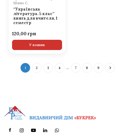
Шило С.
“Українська
література. 5 клас”
книга для вчителя, 1
семестр
120,00
У кошик
1
2
3
4
…
7
8
9