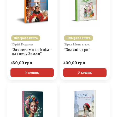
Паперова книга
Паперова книга
Юрій Корнєв
Зірка Мензатюк
“Захистимо свій дім –
“Зелені чари”
планету Земля”
430,00
400,00
У кошик
У кошик