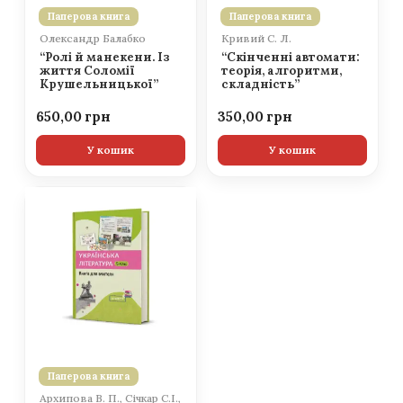
Паперова книга
Паперова книга
Олександр Балабко
Кривий С. Л.
“Ролі й манекени. Із
“Скінченні автомати:
життя Соломії
теорія, алгоритми,
Крушельницької”
складність”
650,00
350,00
У кошик
У кошик
Паперова книга
Архипова В. П., Січкар С.І.,