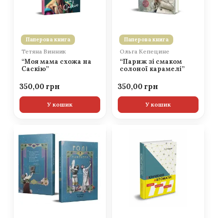
Паперова книга
Паперова книга
Тетяна Винник
Ольга Кепецине
“Моя мама схожа на
“Париж зі смаком
Саскію”
солоної карамелі”
350,00
350,00
У кошик
У кошик