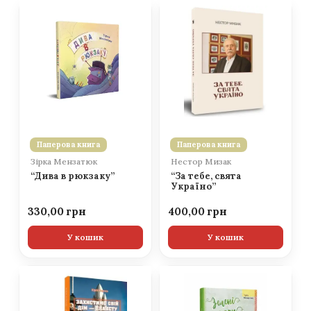
Паперова книга
Паперова книга
Зірка Мензатюк
Нестор Мизак
“Дива в рюкзаку”
“За тебе, свята
Україно”
330,00
400,00
У кошик
У кошик