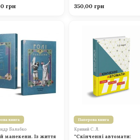
00
350,00
ова книга
Паперова книга
ндр Балабко
Кривий С. Л.
 й манекени. Із життя
“Скінченні автомати: