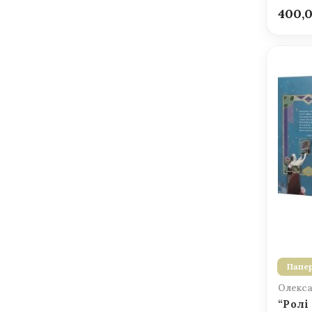
400,
Папер
Олекса
“Ролі