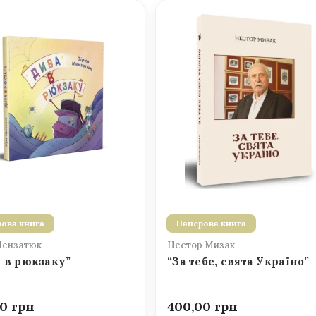
ова книга
Паперова книга
Мензатюк
Нестор Мизак
 в рюкзаку”
“За тебе, свята Україно”
00
400,00