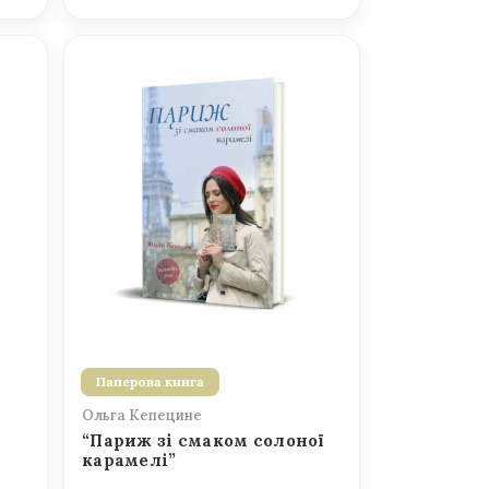
Паперова книга
Ольга Кепецине
“Париж зі смаком солоної
карамелі”