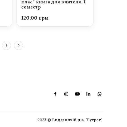
клас” книга для вчителя, 1
семестр
120,00
9
2023 © Видавничій дім "Букрек"