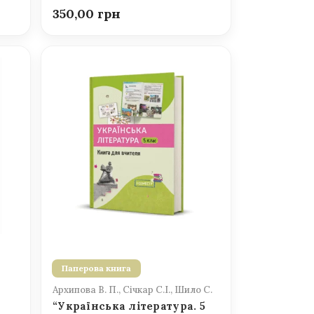
350,00
Паперова книга
Архипова В. П., Січкар С.І., Шило С.
“Українська література. 5