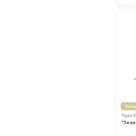
Папер
Зірка 
“Зеле