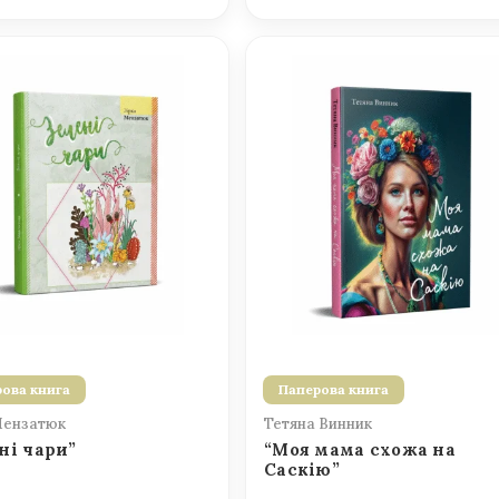
ова книга
Паперова книга
Мензатюк
Тетяна Винник
ні чари”
“Моя мама схожа на
Саскію”