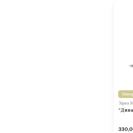
Папер
Зірка 
“Дива
330,