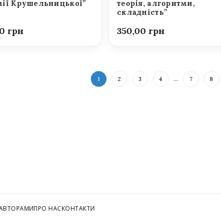
ії Крушельницької”
теорія, алгоритми,
складність”
00
350,00
1
2
3
4
…
7
8
 АВТОРАМИ
ПРО НАС
КОНТАКТИ