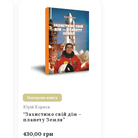
Паперова книга
Юрій Корнєв
“Захистимо свій дім –
планету Земля”
430,00