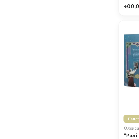
400,
Папер
Олекса
“Ролі