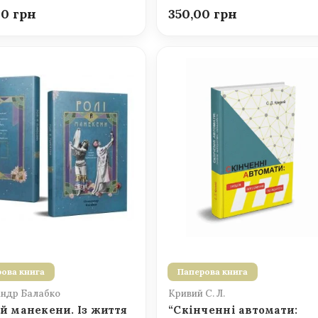
00
350,00
ова книга
Паперова книга
ндр Балабко
Кривий С. Л.
 й манекени. Із життя
“Скінченні автомати: