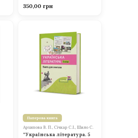
350,00
Паперова книга
Архипова В. П., Січкар С.І., Шило С.
“Українська література. 5