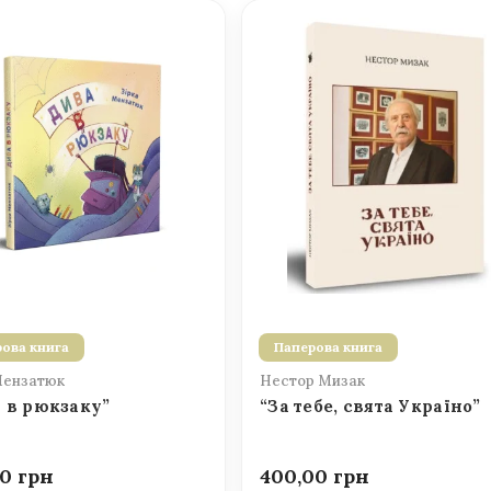
ова книга
Паперова книга
Мензатюк
Нестор Мизак
 в рюкзаку”
“За тебе, свята Україно”
00
400,00