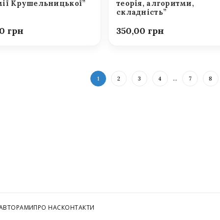
ії Крушельницької”
теорія, алгоритми,
складність”
00
350,00
1
2
3
4
…
7
8
 АВТОРАМИ
ПРО НАС
КОНТАКТИ