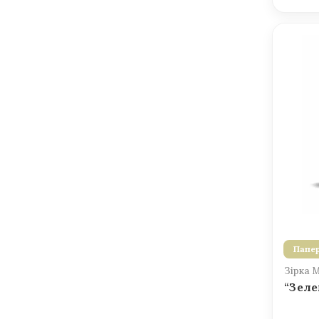
Папер
Зірка 
“Зеле