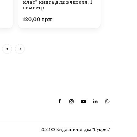
клас” книга для вчителя, 1
семестр
120,00
9
2023 © Видавничій дім "Букрек"