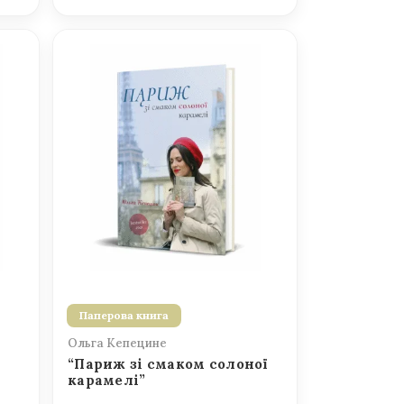
Паперова книга
Ольга Кепецине
“Париж зі смаком солоної
карамелі”