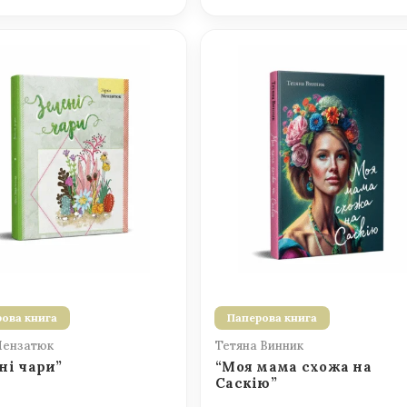
ова книга
Паперова книга
Мензатюк
Тетяна Винник
ні чари”
“Моя мама схожа на
Саскію”