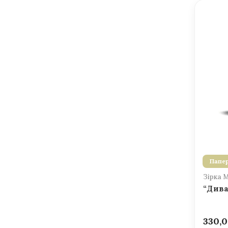
Папер
Зірка 
“Дива
330,