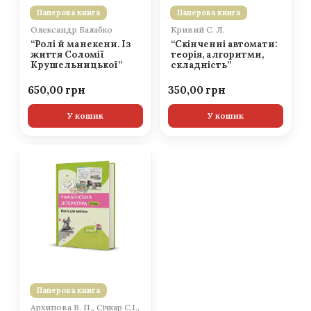
Паперова книга
Паперова книга
Олександр Балабко
Кривий С. Л.
“Ролі й манекени. Із
“Скінченні автомати:
життя Соломії
теорія, алгоритми,
Крушельницької”
складність”
650,00
350,00
У кошик
У кошик
Паперова книга
Архипова В. П., Січкар С.І.,