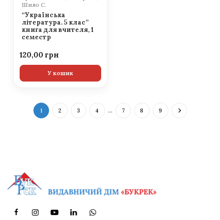
Шило С.
“Українська
література. 5 клас”
книга для вчителя, 1
семестр
120,00
У кошик
1
2
3
4
…
7
8
9