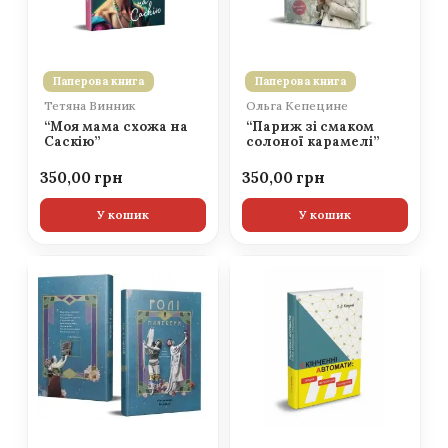
Паперова книга
Паперова книга
Тетяна Винник
Ольга Кепецине
“Моя мама схожа на
“Париж зі смаком
Саскію”
солоної карамелі”
350,00
350,00
У кошик
У кошик