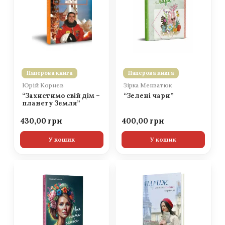
Паперова книга
Паперова книга
Юрій Корнєв
Зірка Мензатюк
“Захистимо свій дім –
“Зелені чари”
планету Земля”
430,00
400,00
У кошик
У кошик