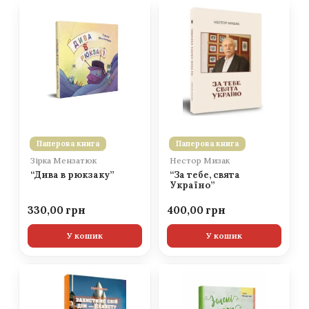
Паперова книга
Паперова книга
Зірка Мензатюк
Нестор Мизак
“Дива в рюкзаку”
“За тебе, свята
Україно”
330,00
400,00
У кошик
У кошик